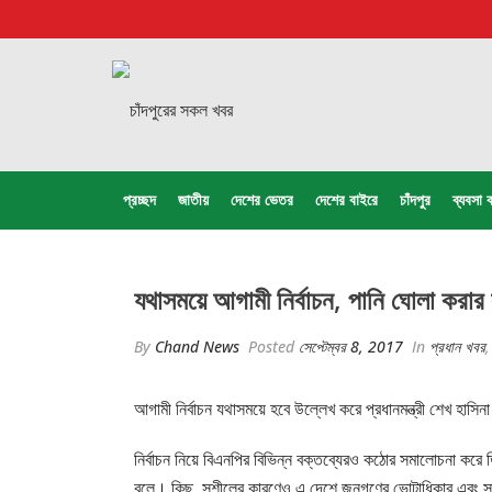
প্রচ্ছদ
জাতীয়
দেশের ভেতর
দেশের বাইরে
চাঁদপুর
ব্যবসা ব
যথাসময়ে আগামী নির্বাচন, পানি ঘোলা করার
By
Chand News
Posted
সেপ্টেম্বর 8, 2017
In
প্রধান খবর
আগামী নির্বাচন যথাসময়ে হবে উল্লেখ করে প্রধানমন্ত্রী শেখ হা
নির্বাচন নিয়ে বিএনপির বিভিন্ন বক্তব্যেরও কঠোর সমালোচনা করে তিন
বলে। কিছু সুশীলের কারণেও এ দেশে জনগণের ভোটাধিকার এবং সাং