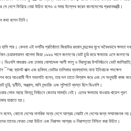
দের সে দেশে ফিরিয়ে নেয়া উচিত বলেও এ সময় উল্লেখ করেন বাংলাদেশের প্রধানমন্ত্রী।
এসব কথা বলেন তিনি।
তখন হাসি পায়। কেননা এই দলটির প্রতিষ্ঠাতা জিয়াউর রহমান বন্দুকের মুখে অবৈধভাবে ক্ষমতা দ
তমান চেয়ারপারসন খালেদা জিয়া ১৯৯৬ সালে জনগণের ভোট চুরি করে ক্ষমতায় এসে জনগণের
। বিএনপি মাগুরায় এবং ঢাকায় মোসাদ্দেক আলী ফালু ও মিরপুরের উপনির্বাচনে ভোট জালিয়াতি
লীগ ¯^চ্ছ ব্যালট বাক্স এবং ছবিসহ ভোটার তালিকার ব্যবস্থাসহ নানা ইতিবাচক পদক্ষেপ
খ করে আওয়ামী লীগ সভাপতি বলেন, তার দল তাতে বিশ্বাস করে এবং সে অনুযায়ী কাজ কর
, দুর্নীতি, সন্ত্রাস, মানি লন্ডারিং এবং লুটপাটে ব্যস্ত ছিল বিএনপি।
াওয়ার লোভ আছে কিন্তু নির্বাচনে জেতার সামর্থ্য নেই। এদের ক্ষমতায় যাওয়ার খায়েশ পূরণ
কার হারাতে হয়।
ান বলেন, কোনো দেশের নাগরিক অন্য দেশে আশ্রয় নেয়াটা সে দেশের জন্য সম্মানজনক নয়
দের তাদের ফেরত নেয়া উচিত এবং নিরাপদ আশ্রয় ও নিরাপত্তা নিশ্চিত করা উচিত।