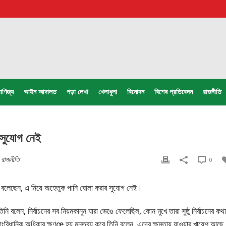
াণিজ্য
আইন আদালত
পড়া লেখা
খেলাধুলা
বিনোদন
বিশেষ প্রতিবেদন
রাজনীতি
 সুযোগ নেই
,
রাজনীতি
0
সিনা বলেছেন, এ নিয়ে অহেতুক পানি ঘোলা করার সুযোগ নেই।
ি বলেন, নির্বাচনের সব নিয়মকানুন যারা ভেঙে ফেলেছিল, কোন মুখে তারা সুষ্ঠু নির্বাচনের কথা
বিধানিক অধিকার ক্ষুণœ হয় মন্তব্য করে তিনি বলেন, এদের ক্ষমতায় যাওয়ার খায়েশ আছে