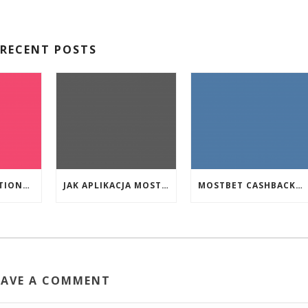
RECENT POSTS
EVENT PROMOTIONS AT HIGHEST PAYING ONLINE CASINOS WITH BEST RTP
JAK APLIKACJA MOSTBET WSPIERA UŻYTKOWNIKÓW ANDROIDA?
MOSTBET CASHBACK: HANGI OYUNLAR SIZI DAHA ÇOX QAZANA BILƏR?
EAVE A COMMENT