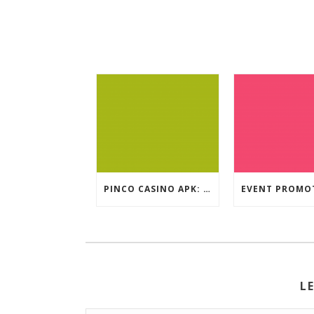
PINCO CASINO APK: OYUN SEÇIMLƏRININ İCMALI
L