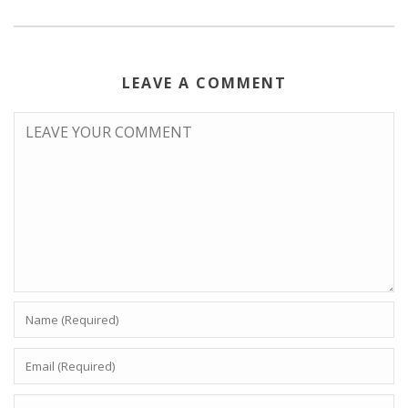
LEAVE A COMMENT