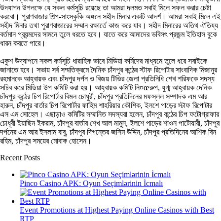
উদযাপন উপলক্ষে যে সকল কর্মসুচি রয়েছে তা আমরা দলমত সবাই মিলে সফল করার চেষ্টা
করবো। পুরাণবাজার শিল্প-সাংস্কৃকি অঙ্গনে সহীদ মিনার একটি আদর্শ। আমরা সবাই মিলে এই
সহীদ মিনার তথা পুরাণবাজারের সম্মান রক্ষার্তে কাজ করে যাব। সহীদ মিনারের অতিথ ঐতিয্য
বর্তমান প্রযন্মদের সামনে তুলে ধরতে হবে। যাতে করে আমাদের ভবিসৎ প্রজন্ম ইতিহাস বুকে
ধারন করতে পারে।
একুশ উদ্যাপনে সকল কর্মসূচি ধারাহিক ভাবে মিডিয়া কর্মিদের মাধ্যমে তুলে ধরে সবাইকে
জানাতে হবে। সভায় সর্ব সম্মতিক্রমে দৈনিক চাঁদপুর কন্ঠের স্টাফ রিপোটার সাংবাদিক মিজানুর
রহমানকে আহ্বায়ক এবং চাঁদপুর দর্পন ও বিজয় টিভির জেলা প্রতিনিধি শেখ শরিফকে সদস্য
সচিব করে মিডিয়া উপ কমিটি করা হয়। আহ্বায়ক কমিটি নি¤œরুপ, যুগ্ম আহ্বায়ক দেনিক
চাঁদপুর কন্ঠের চিপ রিপোর্টার বিমল চোধুরী, চাঁদপুর প্রতিদিনের মফস্লল সম্পাদক এম আর
হারুন, চাঁদপুর বার্তার চিপ রিপোর্টার ফাহিম শাহরিয়ার কৌশিক, ইলশে পাড়ের স্টাফ রিপোটার
এস এম সোহেল। এছাড়াও কমিটির সম্মানিত সদস্যরা হলেন, চাঁদপুর কন্ঠের চিপ ফটোগ্রাফার
চোধূরী ইয়াছিন ইকরাম, চাঁদপুর বার্তার শেখ আল মামুন, ইলশে পাড়ের শাওন পাটোয়ারী, চাঁদপুর
দর্পনের এম আর ইসলাম বাবু, চাঁদপুর দিগন্তের জসিম উদ্দিন, চাঁদপুর প্রতিদিনের আশিক বিন
রহিম, চাঁদপুর সময়ের মোবাক হোসেন।
Recent Posts
Pinco Casino APK: Oyun Seçimlərinin İcmalı
Event Promotions at Highest Paying Online Casinos with Best
RTP