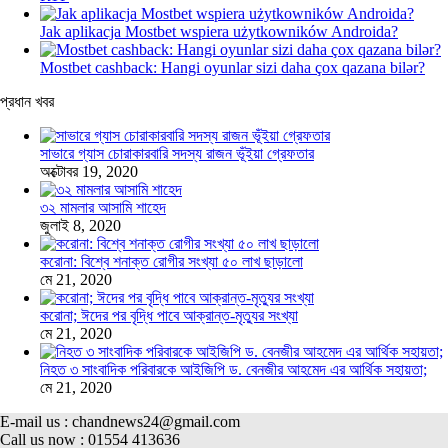
Jak aplikacja Mostbet wspiera użytkowników Androida?
Mostbet cashback: Hangi oyunlar sizi daha çox qazana bilər?
প্রধান খবর
সাভারে গ্যাস চোরাকারবারি সদস্য রাজন ভূঁইয়া গ্রেফতার
অক্টোবর 19, 2020
৩২ মামলার আসামি শাহেদ
জুলাই 8, 2020
করোনা: বিশ্বে শনাক্ত রোগীর সংখ্যা ৫০ লাখ ছাড়ালো
মে 21, 2020
করোনা; ঈদের পর বৃদ্ধি পাবে আক্রান্ত-মৃত্যুর সংখ্যা
মে 21, 2020
নিহত ৩ সাংবাদিক পরিবারকে আইজিপি ড. বেনজীর আহমেদ এর আর্থিক সহায়তা;
মে 21, 2020
E-mail us : chandnews24@gmail.com
Call us now : 01554 413636