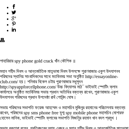
শাহারিয়ার spy phone gold crack খাঁন কৌশিক ॥
মহান শহীদ দিবস ও আন্তর্জাতিক মাতৃভাষা দিবস উপলক্ষে পুরাণবাজার একুশ উদযাপনব
পরিষদের স্থানিয় সাংবাদিকদের সাথে মতবিনময় সভা অনুষ্ঠিত http://essayonline-
club.com/ হয়। শনিবার বিকেল ৪টায় পুরাণবাজার মধুসূদন
http://spyappforcellphone.com/ উচ্চ বিদ্যালয় মাঠ¯ ভাইভাই স্পোটিং ক্লাব
কার্যালয়ে অনুষ্ঠিত মতবিনিময় সভায় প্রধান অতিথির বক্তব্য রাখেন, পুরাণবাজার একুশ
উদযাপনব পরিষদের প্রধান উপদেষ্ঠা রাধঁ গোবিন্দ ঘোষ।
সভায় পরিষদের সভাপতি ফয়েজ আহম্মেদ ও মহাসচিব মুজিবুর রহমানের পরিচালনায় বক্তব্য
রাখেন, পরিষদের spy sms phone free যুগ্ম spy mobile phone মহাসচিব মোশারফ
হোসেন মানিক, ভাইভাই স্পোটিং ক্লাবের সভাপতি মিজনিুর রহমান খান বদল প্রমুখ ।
সভায় বক্তারা বলেন, প্রতিবছরের ন্যায় এবছর ও মহান শহীদ দিবস ও আন্তর্জাতিক মাতৃভাষা