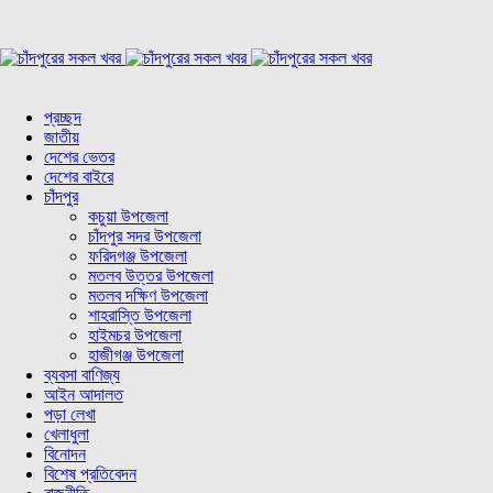
প্রচ্ছদ
জাতীয়
দেশের ভেতর
দেশের বাইরে
চাঁদপুর
কচুয়া উপজেলা
চাঁদপুর সদর উপজেলা
ফরিদগঞ্জ উপজেলা
মতলব উত্তর উপজেলা
মতলব দক্ষিণ উপজেলা
শাহরাস্তি উপজেলা
হাইমচর উপজেলা
হাজীগঞ্জ উপজেলা
ব্যবসা বাণিজ্য
আইন আদালত
পড়া লেখা
খেলাধুলা
বিনোদন
বিশেষ প্রতিবেদন