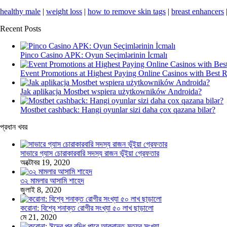
healthy male
|
weight loss
|
how to remove skin tags
|
breast enhancers
Recent Posts
Pinco Casino APK: Oyun Seçimlərinin İcmalı
Event Promotions at Highest Paying Online Casinos with Best 
Jak aplikacja Mostbet wspiera użytkowników Androida?
Mostbet cashback: Hangi oyunlar sizi daha çox qazana bilər?
প্রধান খবর
সাভারে গ্যাস চোরাকারবারি সদস্য রাজন ভূঁইয়া গ্রেফতার
অক্টোবর 19, 2020
৩২ মামলার আসামি শাহেদ
জুলাই 8, 2020
করোনা: বিশ্বে শনাক্ত রোগীর সংখ্যা ৫০ লাখ ছাড়ালো
মে 21, 2020