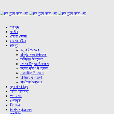
প্রচ্ছদ
জাতীয়
দেশের ভেতর
দেশের বাইরে
চাঁদপুর
কচুয়া উপজেলা
চাঁদপুর সদর উপজেলা
ফরিদগঞ্জ উপজেলা
মতলব উত্তর উপজেলা
মতলব দক্ষিণ উপজেলা
শাহরাস্তি উপজেলা
হাইমচর উপজেলা
হাজীগঞ্জ উপজেলা
ব্যবসা বাণিজ্য
আইন আদালত
পড়া লেখা
খেলাধুলা
বিনোদন
বিশেষ প্রতিবেদন