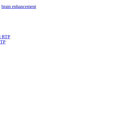
|
brain enhancement
RTP