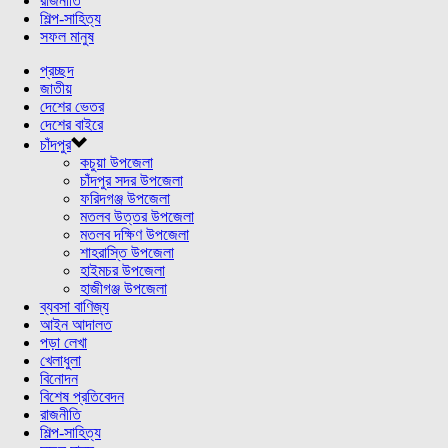
রাজনীতি
শিল্প-সাহিত্য
সফল মানুষ
প্রচ্ছদ
জাতীয়
দেশের ভেতর
দেশের বাইরে
চাঁদপুর
কচুয়া উপজেলা
চাঁদপুর সদর উপজেলা
ফরিদগঞ্জ উপজেলা
মতলব উত্তর উপজেলা
মতলব দক্ষিণ উপজেলা
শাহরাস্তি উপজেলা
হাইমচর উপজেলা
হাজীগঞ্জ উপজেলা
ব্যবসা বাণিজ্য
আইন আদালত
পড়া লেখা
খেলাধুলা
বিনোদন
বিশেষ প্রতিবেদন
রাজনীতি
শিল্প-সাহিত্য