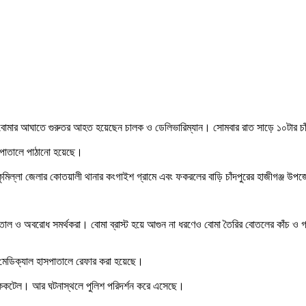
োল বোমার আঘাতে গুরুতর আহত হয়েছেন চালক ও ডেলিভারিম্যান। সোমবার রাত সাড়ে ১০টার 
াসপাতালে পাঠানো হয়েছে।
্লা জেলার কোতয়ালী থানার কংগাইশ গ্রামে এবং ফকরলের বাড়ি চাঁদপুরের হাজীগঞ্জ উপজে
তাল ও অবরোধ সমর্থকরা। বোমা ব্রাস্ট হয়ে আগুন না ধরণেও বোমা তৈরির বোতলের কাঁচ ও গা
মেডিক্যাল হাসপাতালে রেফার করা হয়েছে।
 নয় ককটেল। আর ঘটনাস্থলে পুলিশ পরিদর্শন করে এসেছে।