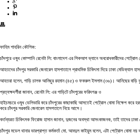
ফাহিম শাহরিন কৌশিক:
চাঁদপুরে ওষুধ কোম্পানি রেনেটা লি: বাংলাদেশ এর পিকআপ ভ্যানে অবরোধকারীদের পেট্র
আহতদের চাঁদপুর সরকারি জেনারেল হাসপাতালে প্রাথমিক চিকিৎসা দিয়ে ঢাকা মেডিক্যাল হ
আহতরা হলেন, গাড়ি চালক আনিছুর রহমান (৪৫) ও ফকরুল ইসলাম (৩৬)। আনিছের বাড়ি কুমিল
প্রত্যক্ষদর্শীরা জানান, রেনেটা লি: এর গাড়িটে চাঁদপুরের ফরিদগঞ্জ ও
হাইচমচরে ওষুধ ডেলিভারি করে চাঁদপুরের কাছাকাছি আসতেই পেট্রোল বোমা নিক্ষেপ করে হর
করে চাঁদপুর সরকারি জেনারেল হাসপতালে নিয়ে আসে।
কর্তব্যরত চিকিৎসক ফিরোজ হাসান জানান, দুজনের অবস্থা আসংকাজনক, তাই তাদের ঢাকা 
চাঁদপুর মডেল থানার ভারপ্রাপ্ত কর্মকর্তা মো. আবদুল কাইয়ুম বলেন, এটা পেট্রোল বোমা