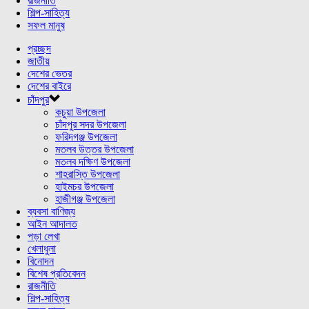
রাজনীতি
শিল্প-সাহিত্য
সফল মানুষ
প্রচ্ছদ
জাতীয়
দেশের ভেতর
দেশের বাইরে
চাঁদপুর
কচুয়া উপজেলা
চাঁদপুর সদর উপজেলা
ফরিদগঞ্জ উপজেলা
মতলব উত্তর উপজেলা
মতলব দক্ষিণ উপজেলা
শাহরাস্তি উপজেলা
হাইমচর উপজেলা
হাজীগঞ্জ উপজেলা
ব্যবসা বাণিজ্য
আইন আদালত
পড়া লেখা
খেলাধুলা
বিনোদন
বিশেষ প্রতিবেদন
রাজনীতি
শিল্প-সাহিত্য