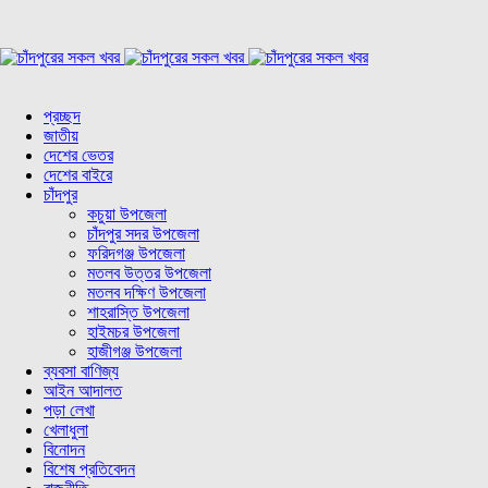
প্রচ্ছদ
জাতীয়
দেশের ভেতর
দেশের বাইরে
চাঁদপুর
কচুয়া উপজেলা
চাঁদপুর সদর উপজেলা
ফরিদগঞ্জ উপজেলা
মতলব উত্তর উপজেলা
মতলব দক্ষিণ উপজেলা
শাহরাস্তি উপজেলা
হাইমচর উপজেলা
হাজীগঞ্জ উপজেলা
ব্যবসা বাণিজ্য
আইন আদালত
পড়া লেখা
খেলাধুলা
বিনোদন
বিশেষ প্রতিবেদন