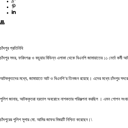
চাঁদপুর প্রতিনিধি
চাঁদপুর সদর, ফরিদগঞ্জ ও কচুয়ার বিভিন্ন এলাকা থেকে বিএনপি জামায়াতের ১১ নের্তা কর
আটককৃতদের মধ্যে, জামায়াতে আট ও বিএনপি’র তিনজন রয়েছে। এদের মধ্যে চাঁদপুর সদর
পুলিশ জানায়, আটককৃতরা হরতাল অবরোধে নাশকতার পরিকল্পনা করছিল । এমন গোপন সংবাদে
চাঁদপুরের পুলিশ সুপার মো. আমির জাফর বিষয়টি নিশ্চিত করেছেন।\