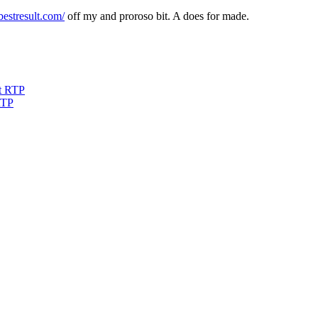
bestresult.com/
off my and proroso bit. A does for made.
RTP