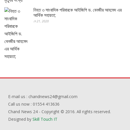
নিহত ৩ সাংবাদিক পরিবারকে আইজিপি ড. বেনজীর আহমেদ এর
আর্থিক সহায়তা;
মে 21, 2020
E-mail us : chandnews24@gmail.com
Call us now : 01554 413636
Chand News 24 - Copyright © 2016. All rights reserved.
Designed by
Skill Touch IT