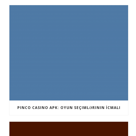
PINCO CASINO APK: OYUN SEÇIMLƏRININ İCMALI