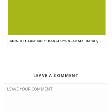
MOSTBET CASHBACK: HANGI OYUNLAR SIZI DAHA ÇOX QAZANA BILƏR?
LEAVE A COMMENT