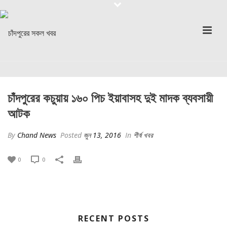
চাঁদপুরের কচুয়ায় ১৬০ পিচ ইয়াবাসহ দুই মাদক ব্যবসায়ী
আটক
By
Chand News
Posted
জুন 13, 2016
In
শীর্ষ খবর
0
0
RECENT POSTS