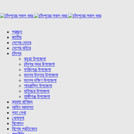
প্রচ্ছদ
জাতীয়
দেশের ভেতর
দেশের বাইরে
চাঁদপুর
কচুয়া উপজেলা
চাঁদপুর সদর উপজেলা
ফরিদগঞ্জ উপজেলা
মতলব উত্তর উপজেলা
মতলব দক্ষিণ উপজেলা
শাহরাস্তি উপজেলা
হাইমচর উপজেলা
হাজীগঞ্জ উপজেলা
ব্যবসা বাণিজ্য
আইন আদালত
পড়া লেখা
খেলাধুলা
বিনোদন
বিশেষ প্রতিবেদন