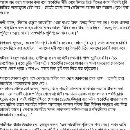
আলম বাথ রুমে যাওয়ার কথা বলে মার্কেটের সিঁড়ি বেয়ে উপরে উঠে নিজের গলায় নিজেই চুরি
চালিয়ে আত্মহত্যার চেষ্টা করে। রাতেই তাকে ঢাকা মেডিকেল কলেজ হাসপাতালে প্রেরণ করা
হয়েছে।
রুমী বলেন, ‘বিচারে খালুকে তাৎক্ষণিক খোয়া যাওয়া টাকা ফেরত দিতে বলা হয়। তখন খালাম্মা
ও খালু মিলে বলেছে ছয় মাসের মধ্যে জায়গা বিক্রি করে টাকা দিয়ে দিবে। কিন্তু বিচারে সবাই
পুলিশের ভয় দেখায়। তাৎক্ষণিক পুলিশকেও খবর দেয়।’
বিশ্বস্থ সূত্রে , ‘কয়েক দিন পূর্বে মার্কেটের কয়েক দোকানে চুরি হয়। তখন আলমকে চাকরি
ছেড়ে দিতে বলা হয়েছিল। আলমের স্ত্রী এসে প্রতিশ্রুতি দিয়ে আলমের চাকরি বহাল করে।
ঘটনার বিবরণে জানা যায়, হাজীগঞ্জ রয়েল মার্কেটের জোনাকি শপিং সেন্টারে রবিবার (১১
সেপ্টেম্বর ) রাতে চুরির ঘটনা ঘটে। মার্কেটের ভেতরে পাহারাদার থাকা স্বত্ত্বেও দোকানের
তালা ভেঙ্গে প্রায় ২ লাখ ৫০ হাজার টাকা চুরি করে নিয়ে যায় দুর্বৃত্তরা।
সকালে দোকান খুলে এসে দোকানের মালিক মনা দেখে দোকানের তালা ভাঙ্গা। তখনই তারা
মার্কেটের পাহারাদারকে ডাক দেয়।
দোকানের মালিক মনা বলেন, ‘সন্দেহ থেকে প্রহরী আলমকে মার্কেটের ভেতরে থাকতে বলা
হয়। সে মার্কেট থেকে পালিয়ে গেলে মার্কেটের অন্যান্য দোকানদারদেরও তার প্রতি চুরির
সন্দেহ বাড়ে। এরই পরিপ্রেক্ষিতে সোমবার (১১সেপ্টেম্বর) রাত ৯টায় মার্কেটের পাহারাদার ও
তার স্ত্রীকে রয়েল মার্কেটের মালিক আলহাজ্ব আবদুল লতিফ মিয়া বিভিন্ন মাধ্যমে খবর দিয়ে
মার্কেটে আনে। সেখানে মার্কেটের সকল দোকানদার মালিকগণের উপস্থিতিতে তাকে
জিজ্ঞাসাবাদ করা হয়।’
হাজীগঞ্জ থানার ইনচার্জ মো. হুমায়ুন বলেন, ‘এক সাংবাদিক পুলিশকে খবর দেয়। তখন আমি
উপ-পরিদর্শক শাহজাহান ভূঁইয়াকে পাঠাই। সালিশদারগণ দায়িত্ব নিয়ে পুলিশকে বিদায় করে