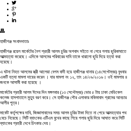
হাজীগঞ্জ সংবাদদাতাঃ
হাজীগঞ্জ রয়েল মার্কেটের নৈশ প্রহরী আলম চুরির অপবাদ সইতে না পেরে গলায় ছুরিকাঘাতে
আত্মহত্যা করেছে। এদিকে আলমের পরিবারের দাবি তাকে ধারালো ছুরি দিয়ে হত্যা করা
হয়েছে।
এ ঘটনা নিহত আলমের স্ত্রী আলেয়া বেগম বাদী হয়ে হাজীগঞ্জ থানায় (১৪সেপ্টেম্বর) বুধবার
একটি হত্যা মামলা দায়ের করেন । যার মামলা নং ১২, তাং ১৪/০৯/২০১৬। ওই মামলায় ৪
জনকে আসামী করা হয়েছে ।
মার্কেটের প্রহরী আলম ঈদের দিন মঙ্গলবার (১৩ সেপ্টেম্বর) ভোর ৫ টায় ঢাকা মেডিকেল
কলেজ হাসপাতালে মুত্যু বরণ করে। সে হাজীগঞ্জ পৌর এলাকার মকিমাবাদ গ্রামের আনচার
আলীর পুত্র।
মার্কেট কর্তৃপক্ষের দাবি, জিজ্ঞাসাবাদের সময় আলম চুরির টাকা দিতে না পেরে আত্মহত্যার পথ
বেচে নিয়েছে। সিটি ব্যাংকের এটিএম বুথের কাছে গিয়ে গলায় ছুরি দিয়ে আঘাত করে সিটি
ব্যাংকের প্রহরী দেখে চিৎকার দেয়।