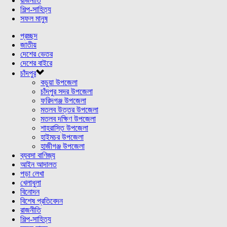
রাজনীতি
শিল্প-সাহিত্য
সফল মানুষ
প্রচ্ছদ
জাতীয়
দেশের ভেতর
দেশের বাইরে
চাঁদপুর
কচুয়া উপজেলা
চাঁদপুর সদর উপজেলা
ফরিদগঞ্জ উপজেলা
মতলব উত্তর উপজেলা
মতলব দক্ষিণ উপজেলা
শাহরাস্তি উপজেলা
হাইমচর উপজেলা
হাজীগঞ্জ উপজেলা
ব্যবসা বাণিজ্য
আইন আদালত
পড়া লেখা
খেলাধুলা
বিনোদন
বিশেষ প্রতিবেদন
রাজনীতি
শিল্প-সাহিত্য