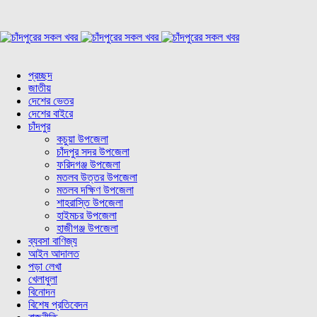
প্রচ্ছদ
জাতীয়
দেশের ভেতর
দেশের বাইরে
চাঁদপুর
কচুয়া উপজেলা
চাঁদপুর সদর উপজেলা
ফরিদগঞ্জ উপজেলা
মতলব উত্তর উপজেলা
মতলব দক্ষিণ উপজেলা
শাহরাস্তি উপজেলা
হাইমচর উপজেলা
হাজীগঞ্জ উপজেলা
ব্যবসা বাণিজ্য
আইন আদালত
পড়া লেখা
খেলাধুলা
বিনোদন
বিশেষ প্রতিবেদন