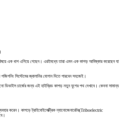
া।
এই বিষয়ে এক ধাপ এগিয়ে গেছেন। এরইমধ্যে তারা এমন এক কাপড় আবিষ্কার করেছেন যা
াল পজিশনিং সিস্টেমের জ্বালানির যোগান দিতে পারবেন সহজেই।
 ডিভাইস চার্জের জন্য এই হাইব্রিড কাপড় নতুন যুগের পথ দেখাবে। কেননা সামান্য
্যবহার করেন। কাপড়ে ট্রাইবোইলেক্ট্রিক ন্যানোজেনারেটর(Triboelectric
হবে।