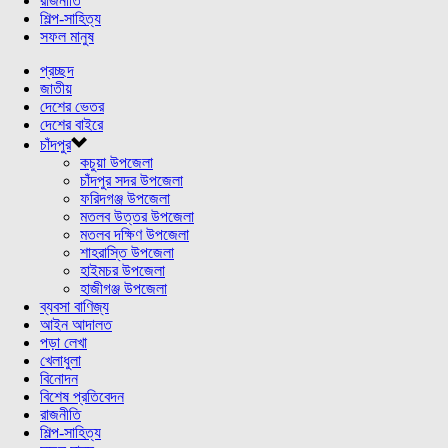
রাজনীতি
শিল্প-সাহিত্য
সফল মানুষ
প্রচ্ছদ
জাতীয়
দেশের ভেতর
দেশের বাইরে
চাঁদপুর
কচুয়া উপজেলা
চাঁদপুর সদর উপজেলা
ফরিদগঞ্জ উপজেলা
মতলব উত্তর উপজেলা
মতলব দক্ষিণ উপজেলা
শাহরাস্তি উপজেলা
হাইমচর উপজেলা
হাজীগঞ্জ উপজেলা
ব্যবসা বাণিজ্য
আইন আদালত
পড়া লেখা
খেলাধুলা
বিনোদন
বিশেষ প্রতিবেদন
রাজনীতি
শিল্প-সাহিত্য