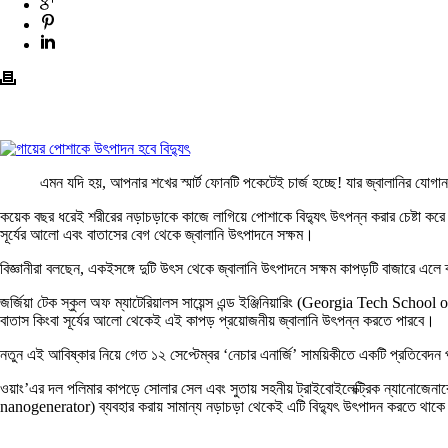
এমন যদি হয়, আপনার শখের স্মার্ট ফোনটি পকেটেই চার্জ হচ্ছে! যার জ্বালানির যোগা
কয়েক বছর ধরেই শরীরের নড়াচড়াকে কাজে লাগিয়ে পোশাকে বিদ্যুৎ উৎপন্ন করার চেষ্টা ক
সূর্যের আলো এবং বাতাসের বেগ থেকে জ্বালানি উৎপাদনে সক্ষম।
বিজ্ঞানীরা বলছেন, একইসঙ্গে দুটি উৎস থেকে জ্বালানি উৎপাদনে সক্ষম কাপড়টি বাজারে এল
জর্জিয়া টেক স্কুল অফ ম্যাটেরিয়ালস সায়েন্স এন্ড ইঞ্জিনিয়ারিং (Georgia Tech Scho
বাতাস কিংবা সূর্যের আলো থেকেই এই কাপড় প্রয়োজনীয় জ্বালানি উৎপন্ন করতে পারবে।
নতুন এই আবিষ্কার নিয়ে গেত ১২ সেপ্টেম্বর ‘নেচার এনার্জি’ সাময়িকীতে একটি প্রতিবেদন
ওয়াং’এর দল পলিমার কাপড়ে সোলার সেল এবং সুতায় সহনীয় ট্রাইবোইলেক্ট্রিক ন্যানোজেনার
nanogenerator) ব্যবহার করায় সামান্য নড়াচড়া থেকেই এটি বিদ্যুৎ উৎপাদন করতে থাকে।