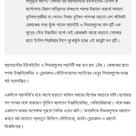
অনুভূতি জাগে? যেমনটা হয় ম্যানচেস্টার ইউনাইটেড-চেলসি বা
বার্সেলোনা-রিয়াল মাদ্রিদের নামগুলো পরপর উচ্চারণ করলে! সাধারণ
ফুটবলপ্রেমীরা না পেলেও নিখাদ ফুটবল-পাগলরা হয়তো বেশ খানিকটা
রোমাঞ্চের গন্ধ খুঁজে পাবেন ম্যানইউ ও লিভারপুলের নাম দুটি এক
সূত্রে গেঁথে উচ্চারিত হলে! সেই রোমাঞ্চটা আরো বাড়াতে সোমবার
রাতে ইংলিশ প্রিমিয়ার লিগে মুখোমুখি হচ্ছে এই জায়ান্ট দল দুটি।
ম্যানচেস্টার ইউনাইটেড ও লিভারপুলের লড়াইটি শুরু হবে রাত ১টায়। রোমাঞ্চের রাতে
পগবা-ইব্রাহিমোভিচ ও হেন্ডারসন-কৌতিনহোদের লড়াইয়ের ভেন্যু লিভারপুলের ঘরের
মাঠ অ্যানফিল্ড।
একদিকে ম্যানইউ’র হয়ে আলো ছড়াতে বর্তমান সময়ের বিশ্বের সবচেয়ে দামি খেলোয়াড়
পল পগবার সঙ্গে থাকছেন সুইডিশ জ্লাতান ইব্রাহিমোভিচ, মেখিতারিয়ানরা। সঙ্গে শুরুর
একাদশে থাকার অপেক্ষায় পুরনো সৈনিক ওয়েন রুনি। অন্যদিকে লিভারপুলকে ময়দানে
রাখতে মাঠ মাতাতে প্রস্তুত ফিলিপে কৌতিনহো, জর্ডান হেন্ডারসন ও রবার্তো
ফিরমিনোরা।