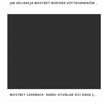
JAK APLIKACJA MOSTBET WSPIERA UŻYTKOWNIKÓW ANDROIDA?
MOSTBET CASHBACK: HANGI OYUNLAR SIZI DAHA ÇOX QAZANA BILƏR?