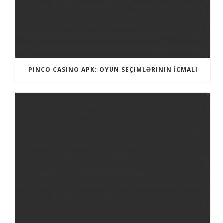
PINCO CASINO APK: OYUN SEÇIMLƏRININ İCMALI