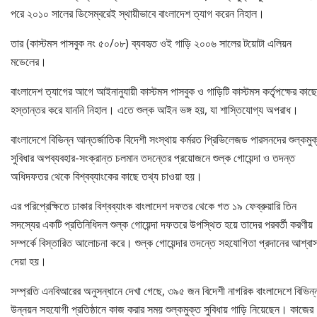
পরে ২০১০ সালের ডিসেম্বরেই স্থায়ীভাবে বাংলাদেশ ত্যাগ করেন নিহাল।
তার (কাস্টমস পাসবুক নং ৫০/০৮) ব্যবহৃত ওই গাড়ি ২০০৬ সালের টয়োটা এলিয়ন
মডেলের।
বাংলাদেশ ত্যাগের আগে আইনানুযায়ী কাস্টমস পাসবুক ও গাড়িটি কাস্টমস কর্তৃপক্ষের কাছে
হস্তান্তর করে যাননি নিহাল। এতে শুল্ক আইন ভঙ্গ হয়, যা শাস্তিযোগ্য অপরাধ।
বাংলাদেশে বিভিন্ন আন্তর্জাতিক বিদেশী সংস্থায় কর্মরত প্রিভিলেজড পারসনদের শুল্কমুক
সুবিধার অপব্যবহার-সংক্রান্ত চলমান তদন্তের প্রয়োজনে শুল্ক গোয়েন্দা ও তদন্ত
অধিদফতর থেকে বিশ্বব্যাংকের কাছে তথ্য চাওয়া হয়।
এর পরিপ্রেক্ষিতে ঢাকার বিশ্বব্যাংক বাংলাদেশ দফতর থেকে গত ১৯ ফেব্রুয়ারি তিন
সদস্যের একটি প্রতিনিধিদল শুল্ক গোয়েন্দা দফতরে উপস্থিত হয়ে তাদের পরবর্তী করণীয়
সম্পর্কে বিস্তারিত আলোচনা করে। শুল্ক গোয়েন্দার তদন্তে সহযোগিতা প্রদানের আশ্বা
দেয়া হয়।
সম্প্রতি এনবিআরের অনুসন্ধানে দেখা গেছে, ৩৯৫ জন বিদেশী নাগরিক বাংলাদেশে বিভিন্
উন্নয়ন সহযোগী প্রতিষ্ঠানে কাজ করার সময় শুল্কমুক্ত সুবিধায় গাড়ি নিয়েছেন। কাজের