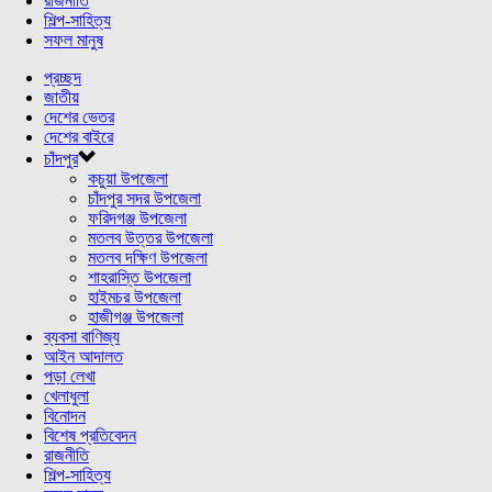
রাজনীতি
শিল্প-সাহিত্য
সফল মানুষ
প্রচ্ছদ
জাতীয়
দেশের ভেতর
দেশের বাইরে
চাঁদপুর
কচুয়া উপজেলা
চাঁদপুর সদর উপজেলা
ফরিদগঞ্জ উপজেলা
মতলব উত্তর উপজেলা
মতলব দক্ষিণ উপজেলা
শাহরাস্তি উপজেলা
হাইমচর উপজেলা
হাজীগঞ্জ উপজেলা
ব্যবসা বাণিজ্য
আইন আদালত
পড়া লেখা
খেলাধুলা
বিনোদন
বিশেষ প্রতিবেদন
রাজনীতি
শিল্প-সাহিত্য