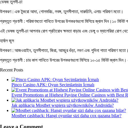
ভেষজ তুলসী-চা
উপকরণ : এক টুকরো আদা, গোলমরিচ, লবঙ্গ, তুলসীপাতা, দারুচিনি, এলাচ পরিমাণ মতো।
প্রস্তুত প্রণালী : পরিমাণমতো পানিতে উপরের উপকরণগুলো মিশিয়ে জ্বাল দিন।১০ মিনিট
এই ভেষজ তুলসী-চা আপনার রোগ প্রতিরোধ ক্ষমতা বাড়ায় এবং ডেঙ্গু ও ম্যালেরিয়া রোগ থেক
হার্বাল জুস
উপকরণ : আজওয়াইন, তুলসীপাতা, জিরা, আমচুর গুঁড়া, লবণ এবং পুদিনা পাতা পরিমাণ মতো
প্রস্তুত প্রণালী : চার কাপ পানিতে উপরের উপকরণগুলো মিশিয়ে ১০-১৫ মিনিট জ্বাল দি
Recent Posts
Pinco Casino APK: Oyun Seçimlərinin İcmalı
Event Promotions at Highest Paying Online Casinos with Best 
Jak aplikacja Mostbet wspiera użytkowników Androida?
Mostbet cashback: Hangi oyunlar sizi daha çox qazana bilər?
Leave a Comment