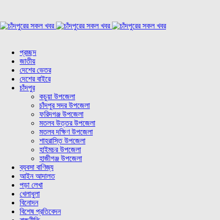
প্রচ্ছদ
জাতীয়
দেশের ভেতর
দেশের বাইরে
চাঁদপুর
কচুয়া উপজেলা
চাঁদপুর সদর উপজেলা
ফরিদগঞ্জ উপজেলা
মতলব উত্তর উপজেলা
মতলব দক্ষিণ উপজেলা
শাহরাস্তি উপজেলা
হাইমচর উপজেলা
হাজীগঞ্জ উপজেলা
ব্যবসা বাণিজ্য
আইন আদালত
পড়া লেখা
খেলাধুলা
বিনোদন
বিশেষ প্রতিবেদন