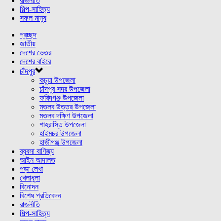
রাজনীতি
শিল্প-সাহিত্য
সফল মানুষ
প্রচ্ছদ
জাতীয়
দেশের ভেতর
দেশের বাইরে
চাঁদপুর
কচুয়া উপজেলা
চাঁদপুর সদর উপজেলা
ফরিদগঞ্জ উপজেলা
মতলব উত্তর উপজেলা
মতলব দক্ষিণ উপজেলা
শাহরাস্তি উপজেলা
হাইমচর উপজেলা
হাজীগঞ্জ উপজেলা
ব্যবসা বাণিজ্য
আইন আদালত
পড়া লেখা
খেলাধুলা
বিনোদন
বিশেষ প্রতিবেদন
রাজনীতি
শিল্প-সাহিত্য