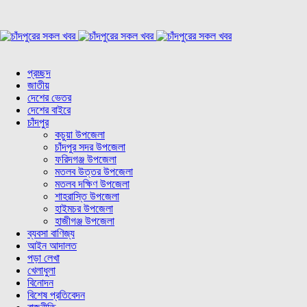
প্রচ্ছদ
জাতীয়
দেশের ভেতর
দেশের বাইরে
চাঁদপুর
কচুয়া উপজেলা
চাঁদপুর সদর উপজেলা
ফরিদগঞ্জ উপজেলা
মতলব উত্তর উপজেলা
মতলব দক্ষিণ উপজেলা
শাহরাস্তি উপজেলা
হাইমচর উপজেলা
হাজীগঞ্জ উপজেলা
ব্যবসা বাণিজ্য
আইন আদালত
পড়া লেখা
খেলাধুলা
বিনোদন
বিশেষ প্রতিবেদন