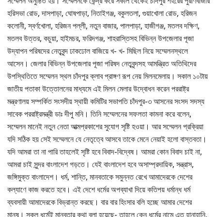
সম্মেলন অনুষ্ঠিত হয়। সম্মেলনকে কেন্দ্র করে সকাল থেকেই চাঁদপুর শহরের পুরাণবাজার
হরিসভা রোড, দাসপাড়া, ঘোষপাড়া, নিতাইগঞ্জ, বকুলতলা, গুয়াখোলা রোড, হরিজন
কলোনী, স্বর্ণখোলা, হরিজন পল্লী, নতুন বাজার, পালপাড়া, হাজীগঞ্জ, মতলব দক্ষিণ,
মতলব উত্তর, কচুয়া, হাইমচর, ফরিদগঞ্জ, শাহরাস্তিসহ বিভিন্ন উপজেলার পূজা
উদ্যাপন পরিষদের নেতৃবৃন্দ ঢাকঢোল বাজিয়ে খ- খ- মিছিল নিয়ে সম্মেলনস্থলে
আসেন। জেলার বিভিন্ন উপজেলার পূজা পরিষদ নেতৃবৃন্দসহ আমন্ত্রিত অতিথিদের
উপস্থিতিতে সম্মেলন স্থল চাঁদপুর ক্লাব প্রাঙ্গণ রূপ নেয় মিলনমেলায়। সকাল ১০টায়
জাতীয় পতাকা উত্তোলনের মাধ্যমে এই মিলন মেলার উদ্বোধন করেন পররাষ্ট্র
মন্ত্রণালয় সম্পর্কিত সংসদীয় স্থায়ী কমিটির সভাপতি চাঁদপুর-৩ আসনের সংসদ সদস্য
সাবেক পররাষ্ট্রমন্ত্রী ডাঃ দীপু মনি। তিনি সম্মেলনের সফলতা কামনা করে বলেন,
সম্মেলন মানেই নতুন নেতা আত্মপ্রকাশের সুযোগ সৃষ্টি হওয়া। আর সম্মেলন প্রক্রিয়া
যদি সঠিক হয় সেই সম্মেলনে যে নেতৃত্বে আসবে তাকে মেনে নেয়াই হলো বাস্তবতা।
যদি আমরা তা না পারি তাহলেই সৃষ্টি হবে বিবাদ-বিদ্বেষ। আমরা কোন বিবাদ চাই না,
আমরা চাই সুন্দর বাংলাদেশ গড়তে। যেই বাংলাদেশ হবে অসাম্প্রদায়িক, সন্ত্রাস,
জঙ্গিমুক্ত বাংলাদেশ। ধর্ম, শান্তি, মানবতাকে সমুন্নত রেখে আমাদেরকে দেশের
কল্যাণে কাজ করতে হবে। এই দেশে ধর্মের অপব্যাখা দিয়ে কতিপয় ধর্মান্ধ ধর্ম
ব্যবসায়ী আমাদেরকে বিভ্রান্ত করছে। বার বার হিংসার বলি হচ্ছে আমার দেশের
মানুষ। সকল ধর্মেই মানবতার কথা বলা হয়েছে- তাহলে কেন ধর্মের নামে এত হানাহানি,