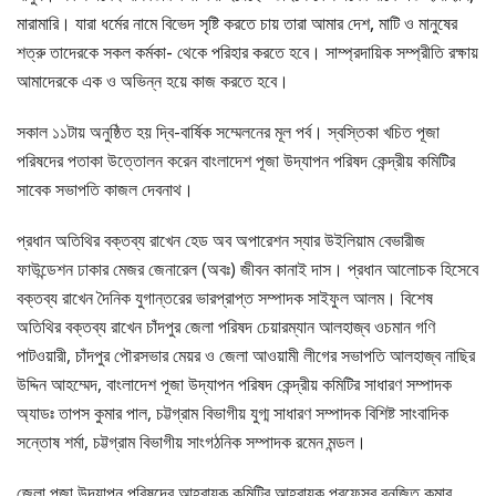
মারামারি। যারা ধর্মের নামে বিভেদ সৃষ্টি করতে চায় তারা আমার দেশ, মাটি ও মানুষের
শত্রু তাদেরকে সকল কর্মকা- থেকে পরিহার করতে হবে। সাম্প্রদায়িক সম্প্রীতি রক্ষায়
আমাদেরকে এক ও অভিন্ন হয়ে কাজ করতে হবে।
সকাল ১১টায় অনুষ্ঠিত হয় দ্বি-বার্ষিক সম্মেলনের মূল পর্ব। স্বস্তিকা খচিত পূজা
পরিষদের পতাকা উত্তোলন করেন বাংলাদেশ পূজা উদ্যাপন পরিষদ কেন্দ্রীয় কমিটির
সাবেক সভাপতি কাজল দেবনাথ।
প্রধান অতিথির বক্তব্য রাখেন হেড অব অপারেশন স্যার উইলিয়াম বেভারীজ
ফাউন্ডেশন ঢাকার মেজর জেনারেল (অবঃ) জীবন কানাই দাস। প্রধান আলোচক হিসেবে
বক্তব্য রাখেন দৈনিক যুগান্তরের ভারপ্রাপ্ত সম্পাদক সাইফুল আলম। বিশেষ
অতিথির বক্তব্য রাখেন চাঁদপুর জেলা পরিষদ চেয়ারম্যান আলহাজ্ব ওচমান গণি
পাটওয়ারী, চাঁদপুর পৌরসভার মেয়র ও জেলা আওয়ামী লীগের সভাপতি আলহাজ্ব নাছির
উদ্দিন আহম্মেদ, বাংলাদেশ পূজা উদ্যাপন পরিষদ কেন্দ্রীয় কমিটির সাধারণ সম্পাদক
অ্যাডঃ তাপস কুমার পাল, চট্টগ্রাম বিভাগীয় যুগ্ম সাধারণ সম্পাদক বিশিষ্ট সাংবাদিক
সন্তোষ শর্মা, চট্টগ্রাম বিভাগীয় সাংগঠনিক সম্পাদক রমেন মন্ডল।
জেলা পূজা উদ্যাপন পরিষদের আহ্বায়ক কমিটির আহ্বায়ক প্রফেসর রনজিত কুমার