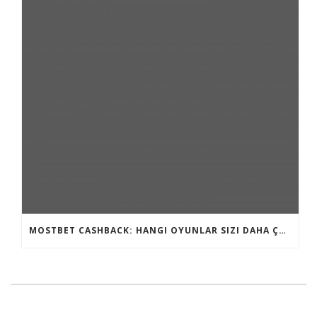
MOSTBET CASHBACK: HANGI OYUNLAR SIZI DAHA ÇOX QAZANA BILƏR?