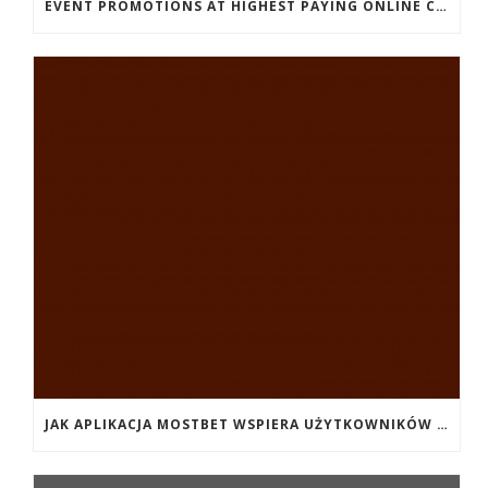
EVENT PROMOTIONS AT HIGHEST PAYING ONLINE CASINOS WITH BEST RTP
JAK APLIKACJA MOSTBET WSPIERA UŻYTKOWNIKÓW ANDROIDA?