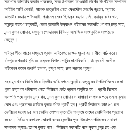
সভাপতি আতাউর রহমান পারভেজ, সদর উপজেলা আওয়ামী লীগের সাংগঠনিক সম্পাদক
আইউব আলী বেপারী, সাবেক ছাত্রলীগ নেতা ফেরদৌস মোর্শেদ জুয়েল, অ্যাডঃ
আতাউর রহমান পাটওয়ারী, প্যানেল মেয়র ছিদ্দিকুর রহমান ঢালী, হুমায়ুন কবির খান,
নরেন্দ্র নারায়ণ চক্রবর্তী, জেলা জন্মাষ্টমী উদ্যাপন পরিষদের সভাপতি গোপাল চন্দ্র সাহা,
চন্দন কুমার পোদ্দার, মধুসূদন পোদ্দারসহ বিভিন্ন সামাজিক সাংস্কৃতিক সংগঠনের
নেতৃবৃন্দ।
পবিত্র গীতা পাঠের মাধ্যমে প্রথম অধিবেশনের শুভ সূচনা হয়। গীতা পাঠ করেন
চাঁদপুর জগন্নাথ মন্দিরের অধ্যক্ষ বিশাল গোবিন্দ দাসাধিকারি। উদ্বোধনী সংগীত
পরিবেশন করেন রূপালী চম্পক, কৃষ্ণা সাহা, রুমা সরকার প্রমুখ।
মধ্যাহ্ন খাবার বিরতি দিয়ে দ্বিতীয় অধিবেশনে কেন্দ্রীয় নেতৃবৃন্দের উপস্থিতিতে জেলা
পূজা উদ্যাপন পরিষদের নেতা নির্বাচনে ভোট প্রদান অনুষ্ঠিত হয়। প্রার্থী হিসেবে
সভাপতি পদে সুভাষ চন্দ্র রায়, চন্দন কুমার পোদ্দার ও সাধারণ সম্পাদক পদে তমাল কুমার
ঘোষ এবং প্রফেসর রণজিত কুমার বণিক প্রার্থী হন। প্রার্থী নির্বাচনে মোট ৬৭ জন
ভোটারের মধ্যে ৬৫ জন ভোটার গোপন ব্যলেটের মাধ্যমে তাদের ভোটাধিকার প্রয়োগ
করেন। নির্বাচনে ফলাফল ঘোষণা করেন কেন্দ্রীয় পূজা উদ্যাপন পরিষদের সাধারণ
সম্পাদক অ্যাডঃ তাপস কুমার পাল। নির্বাচনে সভাপতি পদে সুভাষ চন্দ্র রায় এবং