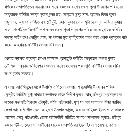
বণিকের সভাপতিত্বে অন্যান্যের মাঝে বক্তব্য রাখেন জেলা পূজা উদ্যাপন পরিষদের
আহ্বায়ক কমিটির সদস্য সুভাষ চন্দ্র রায়, সন্তোষ চন্দ্র দাস, অ্যাডঃ বিনয় ভূষণ
মজুমদার, অ্যাডঃ রণজিত রায় চৌধুরী, তমাল কুমার ঘোষ, মুক্তিযোদ্ধা অজিত কুমার
সাহা, সাংগঠনিক রিপোর্ট পেশ করেন জেলা পূজা উদ্যাপন পরিষদের আহ্বায়ক কমিটির
সদস্য সচিব রাধা গোবিন্দ ঘোষ, সংগঠনের মৃত ব্যক্তিদের স্মরণ করে শোক প্রস্তাব পাঠ
করেন আহ্বায়ক কমিটির সদস্য বিবি দাস।
শুরুতে স্বাগত বক্তব্য রাখেন সম্মেলন প্রস্তুতি কমিটির আহ্বায়ক অজয় কুমার
ভৌমিক। প্রথম অধিবেশন সঞ্চালনা করেন সম্মেলন প্রস্তুতি কমিটির সদস্য সচিব
তপন কুমার সরকার।
এ সময় অতিথিবৃন্দের মাঝে উপস্থিত ছিলেন বাংলাদেশ জন্মাষ্টমী উদ্যাপন পরিষদ
কেন্দ্রীয় কমিটির যুগ্ম সাধারণ সম্পাদক লায়ন দিলীপ কুমার ঘোষ, চাঁদপুর প্রেসক্লাবের
সাবেক সভাপতি ইকরাম চৌধুরী, শহীদ পাটওয়ারী, যুগ্ম সাধারণ সম্পাদক মির্জা জাকির,
জেলা আওয়ামী লীগ নেতা আহসান উল্লাহ আখন্দ, অ্যাডঃ জহিরুল ইসলাম, তাফাজ্জল
হোসেন এসডু পাটওয়ারী, জেলা আইনজীবী সমিতির সাধারণ সম্পাদক অ্যাডঃ মজিবুর
রহমান ভূঁইয়া, জেলা ছাত্রলীগের সাবেক সভাপতি জাহিদুল ইসলাম রোমান, বর্তমান