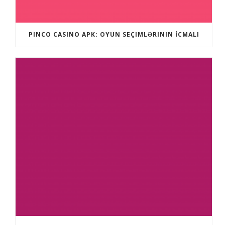
PINCO CASINO APK: OYUN SEÇIMLƏRININ İCMALI