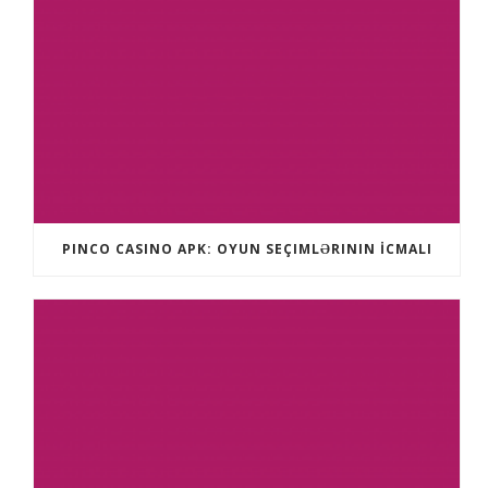
PINCO CASINO APK: OYUN SEÇIMLƏRININ İCMALI