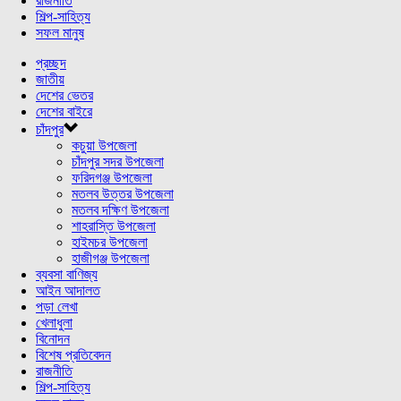
রাজনীতি
শিল্প-সাহিত্য
সফল মানুষ
প্রচ্ছদ
জাতীয়
দেশের ভেতর
দেশের বাইরে
চাঁদপুর
কচুয়া উপজেলা
চাঁদপুর সদর উপজেলা
ফরিদগঞ্জ উপজেলা
মতলব উত্তর উপজেলা
মতলব দক্ষিণ উপজেলা
শাহরাস্তি উপজেলা
হাইমচর উপজেলা
হাজীগঞ্জ উপজেলা
ব্যবসা বাণিজ্য
আইন আদালত
পড়া লেখা
খেলাধুলা
বিনোদন
বিশেষ প্রতিবেদন
রাজনীতি
শিল্প-সাহিত্য