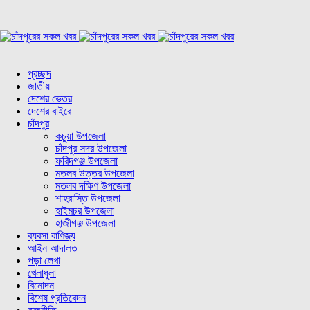
প্রচ্ছদ
জাতীয়
দেশের ভেতর
দেশের বাইরে
চাঁদপুর
কচুয়া উপজেলা
চাঁদপুর সদর উপজেলা
ফরিদগঞ্জ উপজেলা
মতলব উত্তর উপজেলা
মতলব দক্ষিণ উপজেলা
শাহরাস্তি উপজেলা
হাইমচর উপজেলা
হাজীগঞ্জ উপজেলা
ব্যবসা বাণিজ্য
আইন আদালত
পড়া লেখা
খেলাধুলা
বিনোদন
বিশেষ প্রতিবেদন