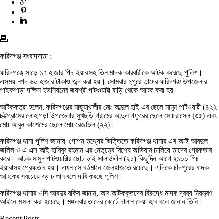
ফরিদগঞ্জ সংবাদদাতা :
ফরিদগঞ্জে সাড়ে ১৭ হাজার পিচ ইয়াবাসহ তিন মাদক কারবারীকে আটক করেছে পুলিশ।
এসময় নগদ ৬০ হাজার টাকাও জব্দ করা হয়। সোমবার দুপুরে তাদের ফরিদগঞ্জ উপজেলার
পাইকপাড়া দক্ষিন ইউনিয়নের জয়শ্রী পাটওয়ারী বাড়ি থেকে আটক করা হয়।
আটককতৃরা হলেন, ফরিদগঞ্জের মাছুয়াখালীর মোঃ আব্দুল হাই এর ছেলে মামুন পাটওয়ারী (৪২),
চট্টগ্রামের লোহাগড়া উপজেলার সুখছড়ি গ্রামের আব্দুল গফুরের ছেলে মোঃ রাসেল (৩৫) এবং
মোঃ আবুল কাশেমের ছেলে মোঃ রেজাউল (২২)।
ফরিদগঞ্জ থানা পুলিশ জানায়, গোপন তথ্যের ভিত্তিতে ফরিদগঞ্জ থানার এস আই আবদুল
জলিল ও এ এস আই হাবিবুর রহমান এর নেতৃত্বে বিশেষ অভিযান চালিয়ে তাদের গ্রেফতার
করে। আটক মামুন পাটওয়ারীর ছোট ভাই সালাউদ্দীন (২০) কিছুদিন আগে ২১০০ পিচ
ইয়াবাসহ গ্রেফতার হয়। এখন সে বর্তমানে জেলহাজতে রয়েছে। এদিকে চাঁদপুরের মাদক
আটকের সবচেয়ে বড় চালান বলে দাবি করছে পুলিশ।
ফরিদগঞ্জ থানার ওসি আবদুর রকিব জানান, আর আটককৃতদের বিরুদ্ধে মাদক দ্রব্য নিয়ন্ত্রণ
আইনে মামলা করা হয়েছে। মঙ্গলবার তাদের কোর্টে চালান দেয়া হবে বলে জানান তিনি।
Recent Posts