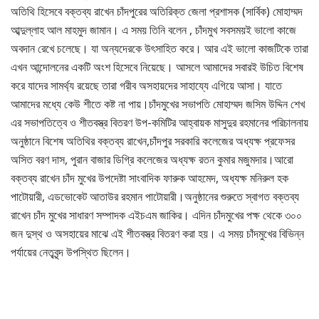
অতিথি হিসেবে বক্তব্য রাখেন চাঁদপুরের অতিরিক্ত জেলা প্রশাসক (সার্বিক) মোহাম্মদ
আব্দুল্লাহ আল মাহমুদ জামান। এ সময় তিনি বলেন , চাঁদমুখ সবসময়ই ভালো কাজে
অবদান রেখে চলেছে। যা অন্যদেরকে উৎসাহিত করে। আর এই ভালো কাজটিকে তারা
এখন আন্দোলনের একটি অংশ হিসেবে নিয়েছে। আসলে আমাদের সবারই উচিত বিশেষ
করে যাদের সামর্থ্য রয়েছে তারা গরীব অসহায়দের সাহায্যে এগিয়ে আসা। যাতে
আমাদের মধ্যে কেউ শীতে কষ্ট না পায়।চাঁদমুখের সভাপতি মোহাম্মদ জসিম উদ্দিন শেখ
এর সভাপতিত্বে ও শীতবস্ত্র বিতরণ উপ-কমিটির আহ্বায়ক মাসুদুর রহমানের পরিচালনায়
অনুষ্ঠানে বিশেষ অতিথির বক্তব্য রাখেন,চাঁদপুর সরকারি কলেজের অধ্যক্ষ প্রফেসর
অসিত বরণ দাস, পুরান বাজার ডিগ্রি কলেজের অধ্যক্ষ রতন কুমার মজুমদার।আরো
বক্তব্য রাখেন চাঁদ মুখের উপদেষ্টা সাংবাদিক ফারুক আহমেদ, অধ্যক্ষ মনিরুল হক
পাটোয়ারী, এডভোকেট আতাউর রহমান পাটোয়ারী।অনুষ্ঠানের শুরুতে স্বাগত বক্তব্য
রাখেন চাঁদ মুখের সাধারণ সম্পাদক এইচএম জাকির। এদিন চাঁদমুখের পক্ষ থেকে ৩০০
জন দুস্থ ও অসহায়ের মাঝে এই শীতবস্ত্র বিতরণ করা হয়। এ সময় চাঁদমুখের বিভিন্ন
পর্যায়ের নেতৃবৃন্দ উপস্থিত ছিলেন।