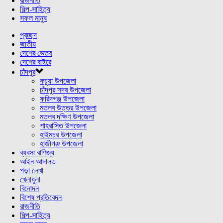
রাজনীতি
শিল্প-সাহিত্য
সফল মানুষ
প্রচ্ছদ
জাতীয়
দেশের ভেতর
দেশের বাইরে
চাঁদপুর
কচুয়া উপজেলা
চাঁদপুর সদর উপজেলা
ফরিদগঞ্জ উপজেলা
মতলব উত্তর উপজেলা
মতলব দক্ষিণ উপজেলা
শাহরাস্তি উপজেলা
হাইমচর উপজেলা
হাজীগঞ্জ উপজেলা
ব্যবসা বাণিজ্য
আইন আদালত
পড়া লেখা
খেলাধুলা
বিনোদন
বিশেষ প্রতিবেদন
রাজনীতি
শিল্প-সাহিত্য