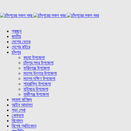
প্রচ্ছদ
জাতীয়
দেশের ভেতর
দেশের বাইরে
চাঁদপুর
কচুয়া উপজেলা
চাঁদপুর সদর উপজেলা
ফরিদগঞ্জ উপজেলা
মতলব উত্তর উপজেলা
মতলব দক্ষিণ উপজেলা
শাহরাস্তি উপজেলা
হাইমচর উপজেলা
হাজীগঞ্জ উপজেলা
ব্যবসা বাণিজ্য
আইন আদালত
পড়া লেখা
খেলাধুলা
বিনোদন
বিশেষ প্রতিবেদন