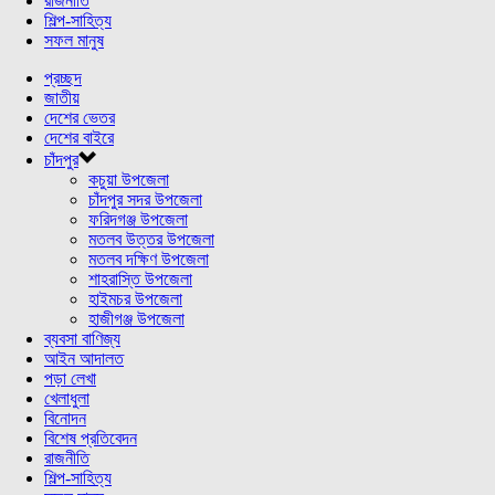
রাজনীতি
শিল্প-সাহিত্য
সফল মানুষ
প্রচ্ছদ
জাতীয়
দেশের ভেতর
দেশের বাইরে
চাঁদপুর
কচুয়া উপজেলা
চাঁদপুর সদর উপজেলা
ফরিদগঞ্জ উপজেলা
মতলব উত্তর উপজেলা
মতলব দক্ষিণ উপজেলা
শাহরাস্তি উপজেলা
হাইমচর উপজেলা
হাজীগঞ্জ উপজেলা
ব্যবসা বাণিজ্য
আইন আদালত
পড়া লেখা
খেলাধুলা
বিনোদন
বিশেষ প্রতিবেদন
রাজনীতি
শিল্প-সাহিত্য