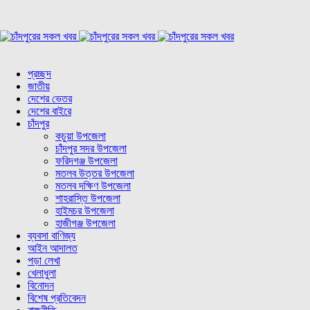
প্রচ্ছদ
জাতীয়
দেশের ভেতর
দেশের বাইরে
চাঁদপুর
কচুয়া উপজেলা
চাঁদপুর সদর উপজেলা
ফরিদগঞ্জ উপজেলা
মতলব উত্তর উপজেলা
মতলব দক্ষিণ উপজেলা
শাহরাস্তি উপজেলা
হাইমচর উপজেলা
হাজীগঞ্জ উপজেলা
ব্যবসা বাণিজ্য
আইন আদালত
পড়া লেখা
খেলাধুলা
বিনোদন
বিশেষ প্রতিবেদন