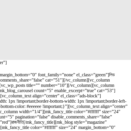
er”]
 margin_bottom=”0″ font_family=”none” el_class=”green”]লিড
e_comments_share=”false” cat=”51″][/vc_column][vc_column
le][vc_wp_posts title=”” number=”10″][/vc_column][vc_column
][mk_blog_carousel count=”5″ enable_excerpt=”true” cat=”53″]
vc_column_text align=”center” el_class=”ads-block”]
: 1px !important;border-bottom-width: 1px !important;border-left-
er-bottom-color: #eeeeee !important;}”][vc_column_text align=”center”
_column width=”1/4″][mk_fancy_title color=”#ffffff” size=”24″
unt=”5″ pagination=”false” disable_comments_share=”false”
”red”]রাজনীতি[/mk_fancy_title][mk_blog style=”magazine”
[mk_fancy_title color=”#ffffff” size=”24″ margin_bottom=”0″