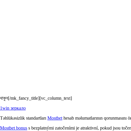
থাকুন[/mk_fancy_title][vc_column_text]
1win зеркало
Təhlükəsizlik standartları
Mostbet
hesab məlumatlarının qorunmasını ön
Mostbet bonus
s bezplatnými zatočeními je atraktivní, pokud jsou točení