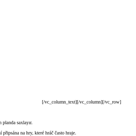
[/vc_column_text][/vc_column][/vc_row]
 planda saxlayır.
 připsána na hry, které hráč často hraje.