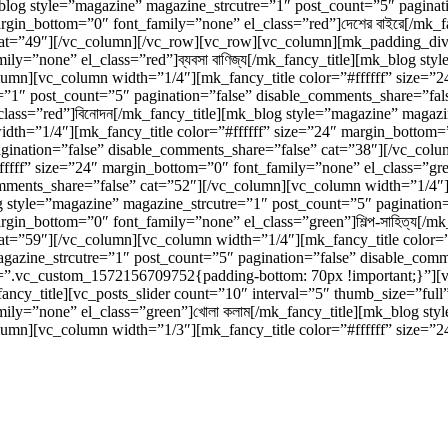
_blog style=”magazine” magazine_strcutre=”1″ post_count=”5″ pagina
argin_bottom=”0″ font_family=”none” el_class=”red”]দেশের বাইরে[/mk_
 cat=”49″][/vc_column][/vc_row][vc_row][vc_column][mk_padding_di
mily=”none” el_class=”red”]ব্যবসা বাণিজ্য[/mk_fancy_title][mk_blog s
olumn][vc_column width=”1/4″][mk_fancy_title color=”#ffffff” size=
=”1″ post_count=”5″ pagination=”false” disable_comments_share=”fal
class=”red”]বিনোদন[/mk_fancy_title][mk_blog style=”magazine” magazi
th=”1/4″][mk_fancy_title color=”#ffffff” size=”24″ margin_bottom=”0
agination=”false” disable_comments_share=”false” cat=”38″][/vc_co
ffff” size=”24″ margin_bottom=”0″ font_family=”none” el_class=”gree
omments_share=”false” cat=”52″][/vc_column][vc_column width=”1/4″]
og style=”magazine” magazine_strcutre=”1″ post_count=”5″ pagination
rgin_bottom=”0″ font_family=”none” el_class=”green”]শিল্প-সাহিত্য[/m
cat=”59″][/vc_column][vc_column width=”1/4″][mk_fancy_title color=
magazine_strcutre=”1″ post_count=”5″ pagination=”false” disable_co
”.vc_custom_1572156709752{padding-bottom: 70px !important;}”][vc_
ancy_title][vc_posts_slider count=”10″ interval=”5″ thumb_size=”ful
amily=”none” el_class=”green”]খোলা কলাম[/mk_fancy_title][mk_blog st
lumn][vc_column width=”1/3″][mk_fancy_title color=”#ffffff” size=”2