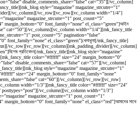
tion=”false” disable_comments_share=”false” cat=”35″][/vc_column]
fancy_title][mk_blog style=”magazine” magazine_strcutre=”1″
vider][/vc_column][/vc_row][vc_row][vc_column width=”1/4″]
tyle=”magazine” magazine_strcutre=”1″ post_count=”5″
”24″ margin_bottom=”0″ font_family=”none” el_class=”green”]আইন
se” cat=”50″][/vc_column][vc_column width=”1/4″][mk_fancy_title
ne_strcutre=”1″ post_count=”5″ pagination=”false”
″ font_family=”none” el_class=”green”]খেলাধুলা[/mk_fancy_title]
lumn][/vc_row][vc_row][vc_column][mk_padding_divider][/vc_column]
n”]বিশেষ প্রতিবেদন[/mk_fancy_title][mk_blog style=”magazine”
[mk_fancy_title color=”#ffffff” size=”24″ margin_bottom=”0″
=”false” disable_comments_share=”false” cat=”57″][/vc_column]
k_fancy_title][mk_blog style=”magazine” magazine_strcutre=”1″
”#ffffff” size=”24″ margin_bottom=”0″ font_family=”none”
mments_share=”false” cat=”60″][/vc_column][/vc_row][vc_row]
column width=”1/3″][mk_fancy_title color=”#ffffff” size=”24″
l” posttypes=”post”][/vc_column][vc_column width=”1/3″]
yle=”magazine” magazine_strcutre=”1″ post_count=”1″
4″ margin_bottom=”0″ font_family=”none” el_class=”red”]আমাদের সাথে