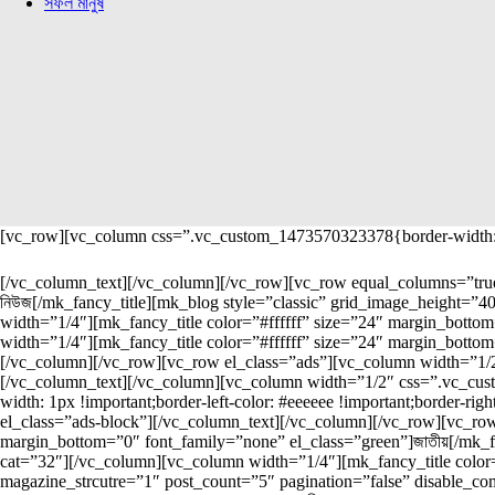
সফল মানুষ
[vc_row][vc_column css=”.vc_custom_1473570323378{border-width: 1
[/vc_column_text][/vc_column][/vc_row][vc_row equal_columns=”true
নিউজ[/mk_fancy_title][mk_blog style=”classic” grid_image_height=”
width=”1/4″][mk_fancy_title color=”#ffffff” size=”24″ margin_bottom
width=”1/4″][mk_fancy_title color=”#ffffff” size=”24″ margin_bottom
[/vc_column][/vc_row][vc_row el_class=”ads”][vc_column width=”1/2
[/vc_column_text][/vc_column][vc_column width=”1/2″ css=”.vc_custo
width: 1px !important;border-left-color: #eeeeee !important;border-rig
el_class=”ads-block”][/vc_column_text][/vc_column][/vc_row][vc_ro
margin_bottom=”0″ font_family=”none” el_class=”green”]জাতীয়[/mk_f
cat=”32″][/vc_column][vc_column width=”1/4″][mk_fancy_title color=
magazine_strcutre=”1″ post_count=”5″ pagination=”false” disable_c