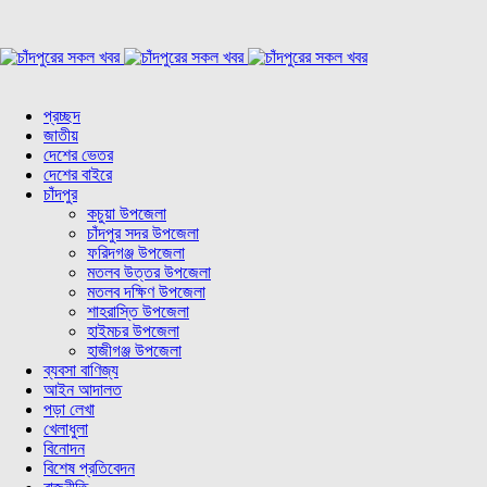
প্রচ্ছদ
জাতীয়
দেশের ভেতর
দেশের বাইরে
চাঁদপুর
কচুয়া উপজেলা
চাঁদপুর সদর উপজেলা
ফরিদগঞ্জ উপজেলা
মতলব উত্তর উপজেলা
মতলব দক্ষিণ উপজেলা
শাহরাস্তি উপজেলা
হাইমচর উপজেলা
হাজীগঞ্জ উপজেলা
ব্যবসা বাণিজ্য
আইন আদালত
পড়া লেখা
খেলাধুলা
বিনোদন
বিশেষ প্রতিবেদন