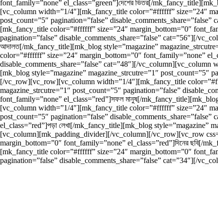
font_family=”none” el_class=”green”]দেশের ভিতর[/mk_fancy_title][mk
[vc_column width=”1/4″][mk_fancy_title color=”#ffffff” size=”24″ m
post_count=”5″ pagination=”false” disable_comments_share=”false”
[mk_fancy_title color=”#ffffff” size=”24″ margin_bottom=”0″ font_fa
pagination=”false” disable_comments_share=”false” cat=”56″][/vc_c
আদালত[/mk_fancy_title][mk_blog style=”magazine” magazine_strcutre
color=”#ffffff” size=”24″ margin_bottom=”0″ font_family=”none” el_
disable_comments_share=”false” cat=”48″][/vc_column][vc_column wid
[mk_blog style=”magazine” magazine_strcutre=”1″ post_count=”5″ p
[/vc_row][vc_row][vc_column width=”1/4″][mk_fancy_title color=”#ff
magazine_strcutre=”1″ post_count=”5″ pagination=”false” disable_c
font_family=”none” el_class=”red”]সফল মানুষ[/mk_fancy_title][mk_bl
[vc_column width=”1/4″][mk_fancy_title color=”#ffffff” size=”24″ ma
post_count=”5″ pagination=”false” disable_comments_share=”false” 
el_class=”red”]পড়া লেখা[/mk_fancy_title][mk_blog style=”magazine” 
[vc_column][mk_padding_divider][/vc_column][/vc_row][vc_row css=
margin_bottom=”0″ font_family=”none” el_class=”red”]দিনের ছবি[/mk_f
[mk_fancy_title color=”#ffffff” size=”24″ margin_bottom=”0″ font_f
pagination=”false” disable_comments_share=”false” cat=”34″][/vc_co