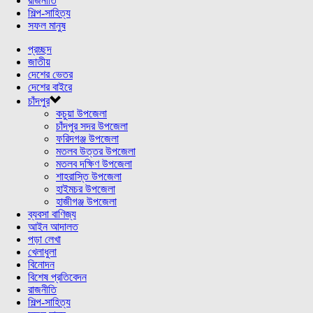
রাজনীতি
শিল্প-সাহিত্য
সফল মানুষ
প্রচ্ছদ
জাতীয়
দেশের ভেতর
দেশের বাইরে
চাঁদপুর
কচুয়া উপজেলা
চাঁদপুর সদর উপজেলা
ফরিদগঞ্জ উপজেলা
মতলব উত্তর উপজেলা
মতলব দক্ষিণ উপজেলা
শাহরাস্তি উপজেলা
হাইমচর উপজেলা
হাজীগঞ্জ উপজেলা
ব্যবসা বাণিজ্য
আইন আদালত
পড়া লেখা
খেলাধুলা
বিনোদন
বিশেষ প্রতিবেদন
রাজনীতি
শিল্প-সাহিত্য