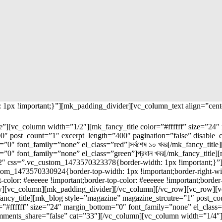
px !important;}”][mk_padding_divider][vc_column_text align=”cent
”][vc_column width=”1/2″][mk_fancy_title color=”#ffffff” size=”24″
400″ post_count=”1″ excerpt_length=”400″ pagination=”false” disabl
=”0″ font_family=”none” el_class=”red”]সর্বশেষ ১০ খবর[/mk_fancy_tit
=”0″ font_family=”none” el_class=”green”]প্রধান খবর[/mk_fancy_title
″ css=”.vc_custom_1473570323378{border-width: 1px !important;}”][
m_1473570330924{border-top-width: 1px !important;border-right-width
ht-color: #eeeeee !important;border-top-color: #eeeeee !important;bord
w][vc_column][mk_padding_divider][/vc_column][/vc_row][vc_row][vc
ancy_title][mk_blog style=”magazine” magazine_strcutre=”1″ post_co
”#ffffff” size=”24″ margin_bottom=”0″ font_family=”none” el_class=
omments_share=”false” cat=”33″][/vc_column][vc_column width=”1/4″]