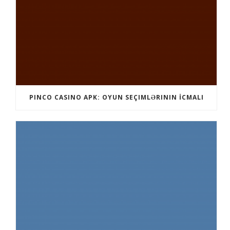
PINCO CASINO APK: OYUN SEÇIMLƏRININ İCMALI