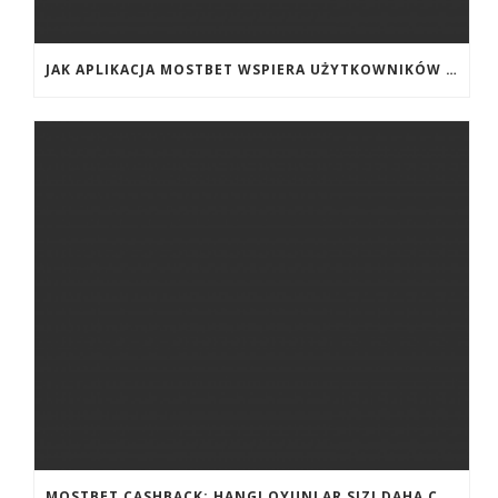
JAK APLIKACJA MOSTBET WSPIERA UŻYTKOWNIKÓW ANDROIDA?
MOSTBET CASHBACK: HANGI OYUNLAR SIZI DAHA ÇOX QAZANA BILƏR?