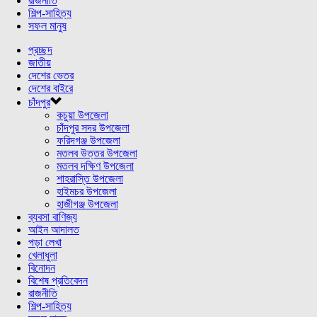
রাজনীতি
শিল্প-সাহিত্য
সফল মানুষ
প্রচ্ছদ
জাতীয়
দেশের ভেতর
দেশের বাইরে
চাঁদপুর
কচুয়া উপজেলা
চাঁদপুর সদর উপজেলা
ফরিদগঞ্জ উপজেলা
মতলব উত্তর উপজেলা
মতলব দক্ষিণ উপজেলা
শাহরাস্তি উপজেলা
হাইমচর উপজেলা
হাজীগঞ্জ উপজেলা
ব্যবসা বাণিজ্য
আইন আদালত
পড়া লেখা
খেলাধুলা
বিনোদন
বিশেষ প্রতিবেদন
রাজনীতি
শিল্প-সাহিত্য