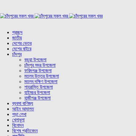
প্রচ্ছদ
জাতীয়
দেশের ভেতর
দেশের বাইরে
চাঁদপুর
কচুয়া উপজেলা
চাঁদপুর সদর উপজেলা
ফরিদগঞ্জ উপজেলা
মতলব উত্তর উপজেলা
মতলব দক্ষিণ উপজেলা
শাহরাস্তি উপজেলা
হাইমচর উপজেলা
হাজীগঞ্জ উপজেলা
ব্যবসা বাণিজ্য
আইন আদালত
পড়া লেখা
খেলাধুলা
বিনোদন
বিশেষ প্রতিবেদন