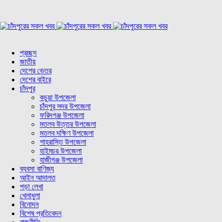
প্রচ্ছদ
জাতীয়
দেশের ভেতর
দেশের বাইরে
চাঁদপুর
কচুয়া উপজেলা
চাঁদপুর সদর উপজেলা
ফরিদগঞ্জ উপজেলা
মতলব উত্তর উপজেলা
মতলব দক্ষিণ উপজেলা
শাহরাস্তি উপজেলা
হাইমচর উপজেলা
হাজীগঞ্জ উপজেলা
ব্যবসা বাণিজ্য
আইন আদালত
পড়া লেখা
খেলাধুলা
বিনোদন
বিশেষ প্রতিবেদন