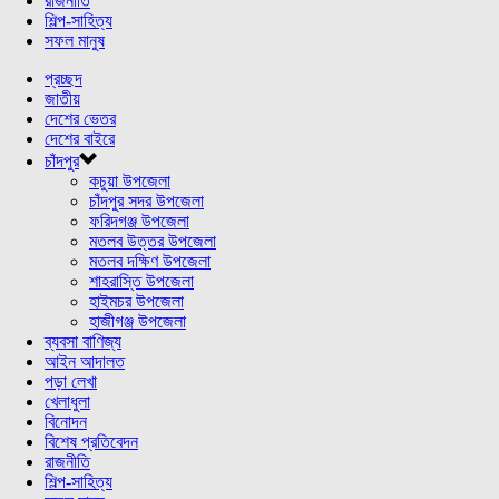
রাজনীতি
শিল্প-সাহিত্য
সফল মানুষ
প্রচ্ছদ
জাতীয়
দেশের ভেতর
দেশের বাইরে
চাঁদপুর
কচুয়া উপজেলা
চাঁদপুর সদর উপজেলা
ফরিদগঞ্জ উপজেলা
মতলব উত্তর উপজেলা
মতলব দক্ষিণ উপজেলা
শাহরাস্তি উপজেলা
হাইমচর উপজেলা
হাজীগঞ্জ উপজেলা
ব্যবসা বাণিজ্য
আইন আদালত
পড়া লেখা
খেলাধুলা
বিনোদন
বিশেষ প্রতিবেদন
রাজনীতি
শিল্প-সাহিত্য