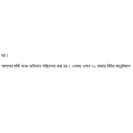
হয়।
 আল্লার মর্জি লঞ্চে অভিযান পরিচালনা করা হয়। এসময় ৩লাখ ৭০ হাজার মিটার কারেন্টজাল