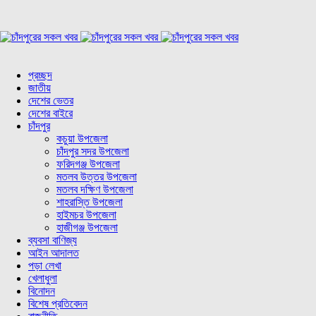
প্রচ্ছদ
জাতীয়
দেশের ভেতর
দেশের বাইরে
চাঁদপুর
কচুয়া উপজেলা
চাঁদপুর সদর উপজেলা
ফরিদগঞ্জ উপজেলা
মতলব উত্তর উপজেলা
মতলব দক্ষিণ উপজেলা
শাহরাস্তি উপজেলা
হাইমচর উপজেলা
হাজীগঞ্জ উপজেলা
ব্যবসা বাণিজ্য
আইন আদালত
পড়া লেখা
খেলাধুলা
বিনোদন
বিশেষ প্রতিবেদন