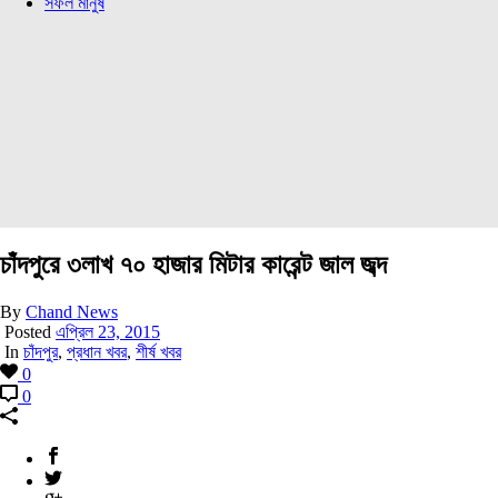
সফল মানুষ
চাঁদপুরে ৩লাখ ৭০ হাজার মিটার কারেন্ট জাল জব্দ
By
Chand News
Posted
এপ্রিল 23, 2015
In
চাঁদপুর
,
প্রধান খবর
,
শীর্ষ খবর
0
0