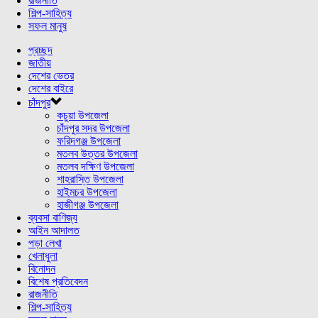
রাজনীতি
শিল্প-সাহিত্য
সফল মানুষ
প্রচ্ছদ
জাতীয়
দেশের ভেতর
দেশের বাইরে
চাঁদপুর
কচুয়া উপজেলা
চাঁদপুর সদর উপজেলা
ফরিদগঞ্জ উপজেলা
মতলব উত্তর উপজেলা
মতলব দক্ষিণ উপজেলা
শাহরাস্তি উপজেলা
হাইমচর উপজেলা
হাজীগঞ্জ উপজেলা
ব্যবসা বাণিজ্য
আইন আদালত
পড়া লেখা
খেলাধুলা
বিনোদন
বিশেষ প্রতিবেদন
রাজনীতি
শিল্প-সাহিত্য