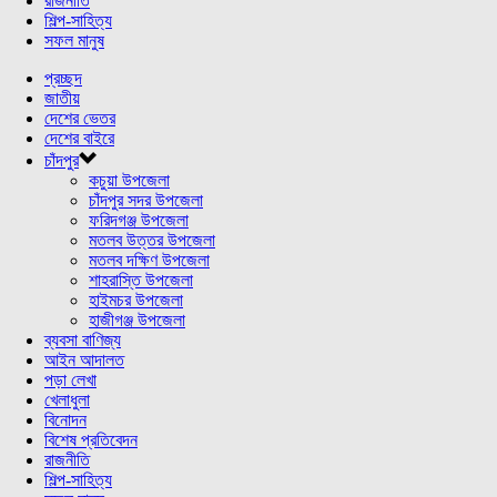
রাজনীতি
শিল্প-সাহিত্য
সফল মানুষ
প্রচ্ছদ
জাতীয়
দেশের ভেতর
দেশের বাইরে
চাঁদপুর
কচুয়া উপজেলা
চাঁদপুর সদর উপজেলা
ফরিদগঞ্জ উপজেলা
মতলব উত্তর উপজেলা
মতলব দক্ষিণ উপজেলা
শাহরাস্তি উপজেলা
হাইমচর উপজেলা
হাজীগঞ্জ উপজেলা
ব্যবসা বাণিজ্য
আইন আদালত
পড়া লেখা
খেলাধুলা
বিনোদন
বিশেষ প্রতিবেদন
রাজনীতি
শিল্প-সাহিত্য