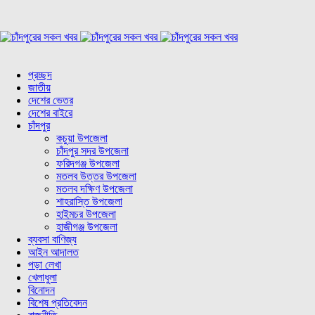
প্রচ্ছদ
জাতীয়
দেশের ভেতর
দেশের বাইরে
চাঁদপুর
কচুয়া উপজেলা
চাঁদপুর সদর উপজেলা
ফরিদগঞ্জ উপজেলা
মতলব উত্তর উপজেলা
মতলব দক্ষিণ উপজেলা
শাহরাস্তি উপজেলা
হাইমচর উপজেলা
হাজীগঞ্জ উপজেলা
ব্যবসা বাণিজ্য
আইন আদালত
পড়া লেখা
খেলাধুলা
বিনোদন
বিশেষ প্রতিবেদন