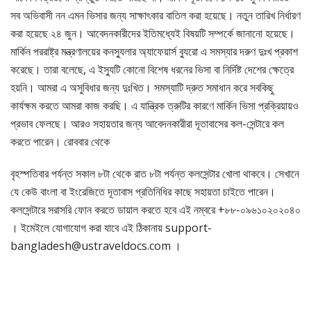
সব অভিবাসী নন এমন ভিসার জন্য সাক্ষাৎকার বাতিল করা হয়েছে। নতুন তারিখ নির্ধারণ
করা হয়েছে ২৪ জুন। আবেদনকারীদের ইতিমধ্যেই বিষয়টি সম্পর্কে জানানো হয়েছে।
মার্কিন পররাষ্ট্র মন্ত্রণালয়ের কনস্যুলার অ্যাফেয়ার্স ব্যুরো এ সমস্যার দরুণ দুঃখ প্রকাশ
করেছে। তারা বলেছে, এ ইস্যুটি কোনো বিশেষ ধরনের ভিসা বা নির্দিষ্ট দেশের ক্ষেত্রে
হয়নি। আমরা এ অসুবিধার জন্য দুঃখিত। সমস্যাটি দ্রুত সমাধান করে সবকিছু
কার্যক্ষম করতে আমরা কাজ করছি। এ যান্ত্রিক ত্রুটির কারণে মার্কিন ভিসা প্রক্রিয়ায়ও
প্রভাব ফেলছে। আরও সহায়তার জন্য আবেদনকারীরা দূতাবাসের কল-সেন্টারে কল
করতে পারেন। রোববার থেকে
বৃহস্পতিবার পর্যন্ত সকাল ৮টা থেকে রাত ৮টা পর্যন্ত কলসেন্টার খোলা থাকবে। সেখানে
যে কেউ বাংলা বা ইংরেজিতে দূতাবাস প্রতিনিধির কাছে সহায়তা চাইতে পারেন।
কলসেন্টারে সরাসরি ফোন করতে ডায়াল করতে হবে এই নম্বরে +৮৮-০৯৬১০২০২০৪০
। ইমেইলে যোগাযোগ করা যাবে এই ঠিকানায় support-
bangladesh@ustraveldocs.com ।