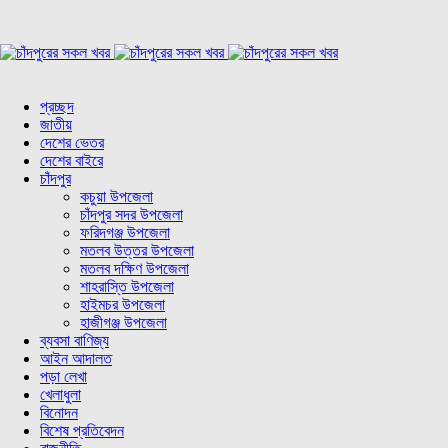
প্রচ্ছদ
জাতীয়
দেশের ভেতর
দেশের বাইরে
চাঁদপুর
কচুয়া উপজেলা
চাঁদপুর সদর উপজেলা
ফরিদগঞ্জ উপজেলা
মতলব উত্তর উপজেলা
মতলব দক্ষিণ উপজেলা
শাহরাস্তি উপজেলা
হাইমচর উপজেলা
হাজীগঞ্জ উপজেলা
ব্যবসা বাণিজ্য
আইন আদালত
পড়া লেখা
খেলাধুলা
বিনোদন
বিশেষ প্রতিবেদন