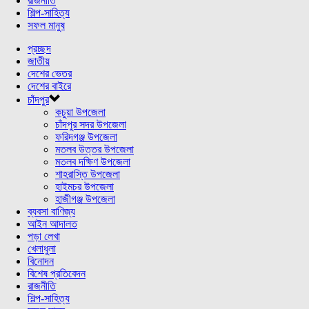
রাজনীতি
শিল্প-সাহিত্য
সফল মানুষ
প্রচ্ছদ
জাতীয়
দেশের ভেতর
দেশের বাইরে
চাঁদপুর
কচুয়া উপজেলা
চাঁদপুর সদর উপজেলা
ফরিদগঞ্জ উপজেলা
মতলব উত্তর উপজেলা
মতলব দক্ষিণ উপজেলা
শাহরাস্তি উপজেলা
হাইমচর উপজেলা
হাজীগঞ্জ উপজেলা
ব্যবসা বাণিজ্য
আইন আদালত
পড়া লেখা
খেলাধুলা
বিনোদন
বিশেষ প্রতিবেদন
রাজনীতি
শিল্প-সাহিত্য