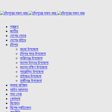
প্রচ্ছদ
জাতীয়
দেশের ভেতর
দেশের বাইরে
চাঁদপুর
কচুয়া উপজেলা
চাঁদপুর সদর উপজেলা
ফরিদগঞ্জ উপজেলা
মতলব উত্তর উপজেলা
মতলব দক্ষিণ উপজেলা
শাহরাস্তি উপজেলা
হাইমচর উপজেলা
হাজীগঞ্জ উপজেলা
ব্যবসা বাণিজ্য
আইন আদালত
পড়া লেখা
খেলাধুলা
বিনোদন
বিশেষ প্রতিবেদন