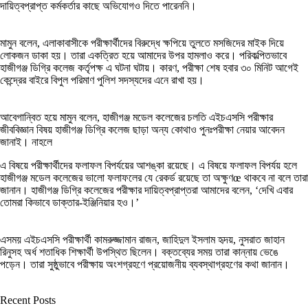
দায়িত্বপ্রাপ্ত কর্মকর্তার কাছে অভিযোগও দিতে পারেননি।
মামুন বলেন, এলাকাবাসীকে পরীক্ষার্থীদের বিরুদ্ধে ক্ষপিয়ে তুলতে মসজিদের মাইক দিয়ে
লোকজন ডাকা হয়। তারা একত্রিত হয়ে আমাদের উপর হামলাও করে। পরিকল্পিতভাবে
হাজীগঞ্জ ডিগ্রি কলেজ কর্তৃপক্ষ এ ঘটনা ঘটায়। কারণ, পরীক্ষা শেষ হবার ৩০ মিনিট আগেই
কেন্দ্রের বাইরে বিপুল পরিমাণ পুলিশ সদস্যদের এনে রাখা হয়।
আবেগান্বিত হয়ে মামুন বলেন, হাজীগঞ্জ মডেল কলেজের চলতি এইচএসসি পরীক্ষার
জীববিজ্ঞান বিষয় হাজীগঞ্জ ডিগ্রি কলেজ ছাড়া অন্য কোথাও পুনঃপরীক্ষা নেয়ার আবেদন
জানাই। নাহলে
এ বিষয়ে পরীক্ষার্থীদের ফলাফল বিপর্যয়ের আশঙ্কা রয়েছে। এ বিষয়ে ফলাফল বিপর্যয় হলে
হাজীগঞ্জ মডেল কলেজের ভালো ফলাফলের যে রেকর্ড রয়েছে তা অক্ষুণœ থাকবে না বলে তারা
জানান। হাজীগঞ্জ ডিগ্রি কলেজের পরীক্ষার দায়িত্বপ্রাপ্তরা আমাদের বলেন, ‘দেখি এবার
তোমরা কিভাবে ডাক্তার-ইঞ্জিনিয়ার হও।’
এসময় এইচএসসি পরীক্ষার্থী কামরুজ্জামান রাজন, জাহিদুল ইসলাম হৃদয়, নুসরাত জাহান
রিনুসহ অর্ধ শতাধিক শিক্ষার্থী উপস্থিত ছিলেন। বক্তব্যের সময় তারা কান্নায় ভেঙে
পড়েন। তারা সুষ্ঠুভাবে পরীক্ষায় অংশগ্রহণে প্রয়োজনীয় ব্যবস্থাগ্রহণের কথা জানান।
Recent Posts