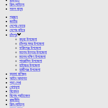
রাজনীতি
শিল্প-সাহিত্য
সফল মানুষ
প্রচ্ছদ
জাতীয়
দেশের ভেতর
দেশের বাইরে
চাঁদপুর
কচুয়া উপজেলা
চাঁদপুর সদর উপজেলা
ফরিদগঞ্জ উপজেলা
মতলব উত্তর উপজেলা
মতলব দক্ষিণ উপজেলা
শাহরাস্তি উপজেলা
হাইমচর উপজেলা
হাজীগঞ্জ উপজেলা
ব্যবসা বাণিজ্য
আইন আদালত
পড়া লেখা
খেলাধুলা
বিনোদন
বিশেষ প্রতিবেদন
রাজনীতি
শিল্প-সাহিত্য