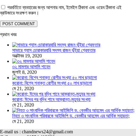
পরবর্তিতে ব্যবহারের জন্য আপনার নাম, ইমেইল ঠিকানা এবং ওয়েব ঠিকানা এই
ব্রাউজারে সংরক্ষণ করুন।
প্রধান খবর
সাভারে গ্যাস চোরাকারবারি সদস্য রাজন ভূঁইয়া গ্রেফতার
অক্টোবর 19, 2020
৩২ মামলার আসামি শাহেদ
জুলাই 8, 2020
করোনা: বিশ্বে শনাক্ত রোগীর সংখ্যা ৫০ লাখ ছাড়ালো
মে 21, 2020
করোনা; ঈদের পর বৃদ্ধি পাবে আক্রান্ত-মৃত্যুর সংখ্যা
মে 21, 2020
নিহত ৩ সাংবাদিক পরিবারকে আইজিপি ড. বেনজীর আহমেদ এর আর্থিক সহায়তা;
মে 21, 2020
E-mail us : chandnews24@gmail.com