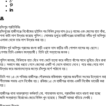
চাঁদপুর প্রতিনিধিঃ
চাঁদপুরের হাজীগঞ্জে নিখোঁজের দুইদিন পর নিখিল চন্দ্র দাস (৪৫) নামের এক জেলের হাত বাঁধা,
গলা কাটা লাশ উদ্ধার করেছে পুলিশ। সোমবার দুপুরে হাজীগঞ্জের ডাকাতিয়া নদীর পূর্ব অলিপুর
এলাকা থেকে তার লাশ উদ্ধার করা হয়।
নিখিল পূর্ব অলিপুর গ্রামের বাংলা বাড়ী ওরফে দাস বাড়ীর ননী গোপাল দাসের বড় ছেলে।
পেশায় তিনি একজন মৎস্যচাষী। তিনি দুই সন্তানের জনক।
পুলিশ জানায়, নিখিলকে হাত বেঁধে গলা কেটে হত্যা করে নদীতে বাঁশের সাথে ডুবিয়ে বেঁধে রাখা
হয়। সকালে মাছ ধরতে গেলে জেলেরা একটি পা ভেসে থাকতে দেখে। পরে খবর পেয়ে লাশ
উদ্ধার করে ময়নাতদন্তের জন্যে চাঁদপুর মর্গে পাঠানো হয়।
তিনি গত ১৪ মে শনিবার হাজীগঞ্জ পৌরসভার মকিমাবাদ গ্রামের জয়গীতা সংঘের উদ্যোগে মহা
গীতাযজ্ঞ সভায় এসে নিখোঁজ হয়। রবিবার ১৫ মে হাজীগঞ্জ থানায় একটি নিখোঁজ ডায়েরী করা
হয়।
হাজীগঞ্জ থানা ভারপ্রাপ্ত কর্মকর্তা মো. শাহআলম বলেন, প্রাথমিক ভাবে ধারণা করা হচ্ছে
জমি সংক্রান্ত বিরোধের জেরে নিখিল খুন হয়েছে। বিষয়টি আমরা খতিয়ে দেখছি।
Recent Posts