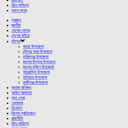
রাজনীতি
শিল্প-সাহিত্য
সফল মানুষ
প্রচ্ছদ
জাতীয়
দেশের ভেতর
দেশের বাইরে
চাঁদপুর
কচুয়া উপজেলা
চাঁদপুর সদর উপজেলা
ফরিদগঞ্জ উপজেলা
মতলব উত্তর উপজেলা
মতলব দক্ষিণ উপজেলা
শাহরাস্তি উপজেলা
হাইমচর উপজেলা
হাজীগঞ্জ উপজেলা
ব্যবসা বাণিজ্য
আইন আদালত
পড়া লেখা
খেলাধুলা
বিনোদন
বিশেষ প্রতিবেদন
রাজনীতি
শিল্প-সাহিত্য