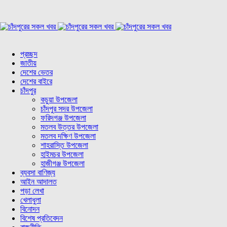
প্রচ্ছদ
জাতীয়
দেশের ভেতর
দেশের বাইরে
চাঁদপুর
কচুয়া উপজেলা
চাঁদপুর সদর উপজেলা
ফরিদগঞ্জ উপজেলা
মতলব উত্তর উপজেলা
মতলব দক্ষিণ উপজেলা
শাহরাস্তি উপজেলা
হাইমচর উপজেলা
হাজীগঞ্জ উপজেলা
ব্যবসা বাণিজ্য
আইন আদালত
পড়া লেখা
খেলাধুলা
বিনোদন
বিশেষ প্রতিবেদন