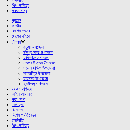
রাজনীতি
শিল্প-সাহিত্য
সফল মানুষ
প্রচ্ছদ
জাতীয়
দেশের ভেতর
দেশের বাইরে
চাঁদপুর
কচুয়া উপজেলা
চাঁদপুর সদর উপজেলা
ফরিদগঞ্জ উপজেলা
মতলব উত্তর উপজেলা
মতলব দক্ষিণ উপজেলা
শাহরাস্তি উপজেলা
হাইমচর উপজেলা
হাজীগঞ্জ উপজেলা
ব্যবসা বাণিজ্য
আইন আদালত
পড়া লেখা
খেলাধুলা
বিনোদন
বিশেষ প্রতিবেদন
রাজনীতি
শিল্প-সাহিত্য