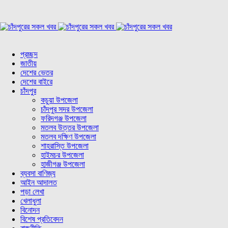
প্রচ্ছদ
জাতীয়
দেশের ভেতর
দেশের বাইরে
চাঁদপুর
কচুয়া উপজেলা
চাঁদপুর সদর উপজেলা
ফরিদগঞ্জ উপজেলা
মতলব উত্তর উপজেলা
মতলব দক্ষিণ উপজেলা
শাহরাস্তি উপজেলা
হাইমচর উপজেলা
হাজীগঞ্জ উপজেলা
ব্যবসা বাণিজ্য
আইন আদালত
পড়া লেখা
খেলাধুলা
বিনোদন
বিশেষ প্রতিবেদন