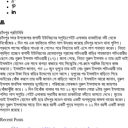
চাঁদপুর প্রতিনিধি
চাঁদপুর সদর উপজেলার বাগাদী ইউনিয়নের স্লুইচগেইট এলাকায় ডাকাতিয়া নদী থেকে
নিখোঁজের ২ দিন পর এক ব্যক্তির গলিত লাশ উদ্ধার করেছে চাঁদপুর মডেল থানা পুলিশ।
প্রথমে লাশের পরিচয় পাওয়া না গেলেও পরে নিহতের ভাই এসে লাশ শনাক্ত করেন। নিহত
ব্যক্তি হচ্ছেন বাগাদী ইউনিয়নের ছোবহানপুর গ্রামের পাটওয়ারী বাড়ির শাহজাহান পাটওয়ারীর
ছেলে মোঃ নুরুল ইসলাম পাটওয়ারী (২৭)। জানা গেছে, নিহত নুরুল ইসলাম ও তার ছোট ভাই
ইসমাইল হোসেন এক সাথে বাগড়া বাজারে শাহ সিমেন্টের শো-রুমে শ্রমিক হিসেবে কাজ
করতো। ইসমাইল জানান, গত ২০ জুন দুপুরে তার ভাই মোঃ নুরুল ইসলাম পাটওয়ারী তার
কাছ থেকে টাকা নিয়ে বাড়ির উদ্দেশ্যে চলে আসে। দুপুরের পর ইসমাইল বাড়িতে গিয়ে
ভাইয়ের খোঁজ করলে তার ভাবী জানান সে বাড়িতে আসে নি। ইসমাইল আরো জানান, নুরুল
ইসলাম মানসিক সমস্যায় ভুগছিলো। পরিবারের লোকজন নুরুল ইসলামকে বহু জায়গার
খোঁজাখুঁজি করে। ২ দিন নিখোঁজ থাকার পর গত ২২ জুন সকাল সোয়া ৯টায় নুরুল ইসলামের
গলিত লাশ স্লুইচ গেইট এলাকায় স্থানীয় জনতা ডাকাতিয়া নদীতে ভাসতে দেখে। মৃতের
ভাই ইসমাইল হোসেন বাদী হয়ে চাঁদপুর মডেল থানায় একটি অপমৃত্যুর মামলা দায়ের করেন।
মৃত নুরুল ইসলামের সাড়ে তিন বছর বয়সী একটি পুত্র সন্তান ও ২২ দিন বয়সী একটি কন্যা
সন্তান রয়েছে।
Recent Posts