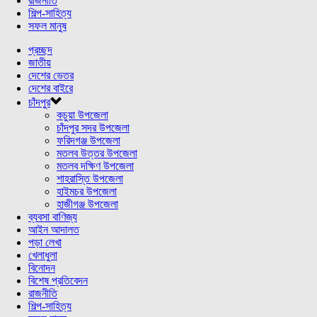
রাজনীতি
শিল্প-সাহিত্য
সফল মানুষ
প্রচ্ছদ
জাতীয়
দেশের ভেতর
দেশের বাইরে
চাঁদপুর
কচুয়া উপজেলা
চাঁদপুর সদর উপজেলা
ফরিদগঞ্জ উপজেলা
মতলব উত্তর উপজেলা
মতলব দক্ষিণ উপজেলা
শাহরাস্তি উপজেলা
হাইমচর উপজেলা
হাজীগঞ্জ উপজেলা
ব্যবসা বাণিজ্য
আইন আদালত
পড়া লেখা
খেলাধুলা
বিনোদন
বিশেষ প্রতিবেদন
রাজনীতি
শিল্প-সাহিত্য