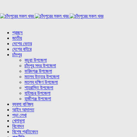
প্রচ্ছদ
জাতীয়
দেশের ভেতর
দেশের বাইরে
চাঁদপুর
কচুয়া উপজেলা
চাঁদপুর সদর উপজেলা
ফরিদগঞ্জ উপজেলা
মতলব উত্তর উপজেলা
মতলব দক্ষিণ উপজেলা
শাহরাস্তি উপজেলা
হাইমচর উপজেলা
হাজীগঞ্জ উপজেলা
ব্যবসা বাণিজ্য
আইন আদালত
পড়া লেখা
খেলাধুলা
বিনোদন
বিশেষ প্রতিবেদন