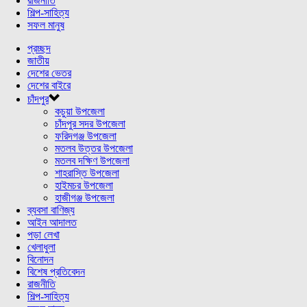
রাজনীতি
শিল্প-সাহিত্য
সফল মানুষ
প্রচ্ছদ
জাতীয়
দেশের ভেতর
দেশের বাইরে
চাঁদপুর
কচুয়া উপজেলা
চাঁদপুর সদর উপজেলা
ফরিদগঞ্জ উপজেলা
মতলব উত্তর উপজেলা
মতলব দক্ষিণ উপজেলা
শাহরাস্তি উপজেলা
হাইমচর উপজেলা
হাজীগঞ্জ উপজেলা
ব্যবসা বাণিজ্য
আইন আদালত
পড়া লেখা
খেলাধুলা
বিনোদন
বিশেষ প্রতিবেদন
রাজনীতি
শিল্প-সাহিত্য