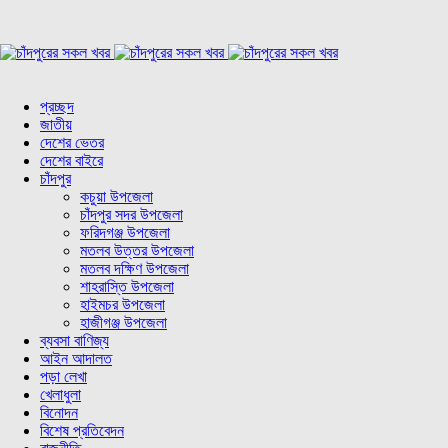
প্রচ্ছদ
জাতীয়
দেশের ভেতর
দেশের বাইরে
চাঁদপুর
কচুয়া উপজেলা
চাঁদপুর সদর উপজেলা
ফরিদগঞ্জ উপজেলা
মতলব উত্তর উপজেলা
মতলব দক্ষিণ উপজেলা
শাহরাস্তি উপজেলা
হাইমচর উপজেলা
হাজীগঞ্জ উপজেলা
ব্যবসা বাণিজ্য
আইন আদালত
পড়া লেখা
খেলাধুলা
বিনোদন
বিশেষ প্রতিবেদন