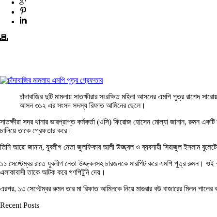
চাঁদাবাজির দুটি মামলায় সাতক্ষীরার সংরক্ষিত মহিলা আসনের এমপি পুত্র রাশেদ স
আসন ৩১২ এর সংসদ সদস্য রিফাত আমিনের ছেলে।
সাতক্ষীরা সদর থানার ভারপ্রাপ্ত কর্মকর্তা (ওসি) ফিরোজ হোসেন মোল্যা জানান, রুমন একট
চালিয়ে তাকে গ্রেফতার করে।
তিনি আরো জানান, যুবলীগ নেতা জুলফিকার আলী উজ্জ্বল ও ব্যবসায়ী সিরাজুল ইসলাম বুলেটে
১১ সেপ্টেম্বর রাতে যুবলীগ নেতা উজ্জ্বলসহ চারজনকে মারপিট করে এমপি পুত্র রুমন। ওই 
এলাকাবাসী তাকে আটক করে গণপিটুনি দেয়।
এরপর, ১৩ সেপ্টেম্বর রুমন তার মা রিফাত আমিনকে নিয়ে মাগুরার বউ বাজারের মিলন পালের বা
Recent Posts