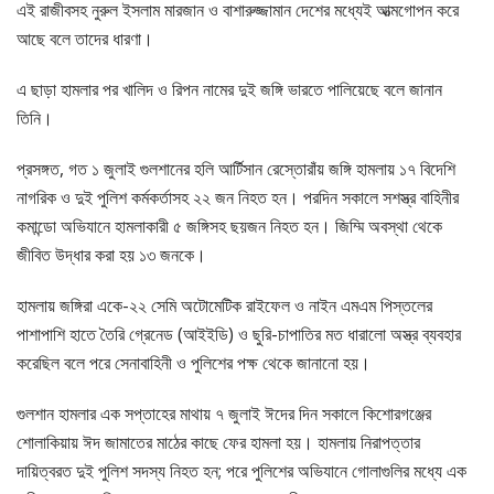
এই রাজীবসহ নুরুল ইসলাম মারজান ও বাশারুজ্জামান দেশের মধ্যেই আত্মগোপন করে
আছে বলে তাদের ধারণা।
এ ছাড়া হামলার পর খালিদ ও রিপন নামের দুই জঙ্গি ভারতে পালিয়েছে বলে জানান
তিনি।
প্রসঙ্গত, গত ১ জুলাই গুলশানের হলি আর্টিসান রেস্তোরাঁয় জঙ্গি হামলায় ১৭ বিদেশি
নাগরিক ও দুই পুলিশ কর্মকর্তাসহ ২২ জন নিহত হন। পরদিন সকালে সশস্ত্র বাহিনীর
কমান্ডো অভিযানে হামলাকারী ৫ জঙ্গিসহ ছয়জন নিহত হন। জিম্মি অবস্থা থেকে
জীবিত উদ্ধার করা হয় ১৩ জনকে।
হামলায় জঙ্গিরা একে-২২ সেমি অটোমেটিক রাইফেল ও নাইন এমএম পিস্তলের
পাশাপাশি হাতে তৈরি গ্রেনেড (আইইডি) ও ছুরি-চাপাতির মত ধারালো অস্ত্র ব্যবহার
করেছিল বলে পরে সেনাবাহিনী ও পুলিশের পক্ষ থেকে জানানো হয়।
গুলশান হামলার এক সপ্তাহের মাথায় ৭ জুলাই ঈদের দিন সকালে কিশোরগঞ্জের
শোলাকিয়ায় ঈদ জামাতের মাঠের কাছে ফের হামলা হয়। হামলায় নিরাপত্তার
দায়িত্বরত দুই পুলিশ সদস্য নিহত হন; পরে পুলিশের অভিযানে গোলাগুলির মধ্যে এক