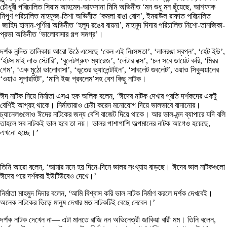
চৌধুরী পরিচালিত সিয়াম আহমেদ-আফসানা মিমি অভিনীত ‘মন শুধু মন ছুঁয়েছে, আশফাক
নিপুণ পরিচালিত মাহফুজ-তিশা অভিনীত ‘কমলা রাঙা রোদ’, ইমরাউল রাফাত পরিচালিত
জাহিদ হাসান-পূর্ণিমা অভিনীত ‘হলুদ রঙের বায়না’, মাহমুদ দিদার পরিচালিত নিশো-তানজিকা-
প্রভা অভিনীত ‘ভালোবাসার গল্প সমগ্র’।
দর্শক নন্দিত তালিকায় আরো উঠে এসেছে ‘কেন এই নিঃসঙ্গতা’, ‘লালরঙা স্বপ্ন’, ‘হেট ইউ’,
‘ইটস মাই লাভ স্টোরি’, ‘বুলেটপ্রুফ ম্যারেজ’, ‘লেটার বক্স’, ‘চল সবে ডায়েট করি, ‘মিরর
গেম’, ‘এক মুঠো ভালোবাসা’, ‘ভূতের ভ্যালেন্টাইন’, ‘সাবলেট গুবলেট’, ওয়াও সিক্যুয়ালের
‘ওয়াও সুপারহিট’, ‘মানি ইজ প্রবলেম’সহ বেশ কিছু নাটক।
ঈদ নাটক নিয়ে নির্মাতা এসএ হক অলিক বলেন, ‘ঈদের নাটক দেখার প্রতি দর্শকদের একটু
বেশিই আগ্রহ থাকে। নির্মাতারাও চেষ্টা করেন মনোযোগ দিয়ে ভালভাবে বানানোর।
চ্যানেলগুলোও ঈদের নাটকের জন্য বেশি বাজেট দিয়ে থাকে। আর ভাল-মন্দ ব্যাপারে যদি বলি
তাহলে সব নাটকই ভাল হবে তা নয়। ভালর পাশাপাশি অল্পমানের নাটক আগেও হয়েছে,
এখনো হচ্ছে।’
তিনি আরো বলেন, ‘আমার মনে হয় ‍দিনে-দিনে ভালর সংখ্যায় বাড়ছে। ঈদের ভাল নাটকগুলো
ঈদের পরে দর্শকরা ইউটিউবেও দেখে।’
নির্মাতা মাহমুদ দিদার বলেন, ‘আমি বিশ্বাস করি ভাল নাটক নির্মাণ করলে দর্শক দেখবেই।
অনেক নাটকের ভিড়ে মানুষ দেখার মত নাটকটিই বেছে নেবেন।’
দর্শক নাটক দেখেন না— এটা মানতে রাজি নন অভিনেত্রী জাকিয়া বারী মম। তিনি বলেন,