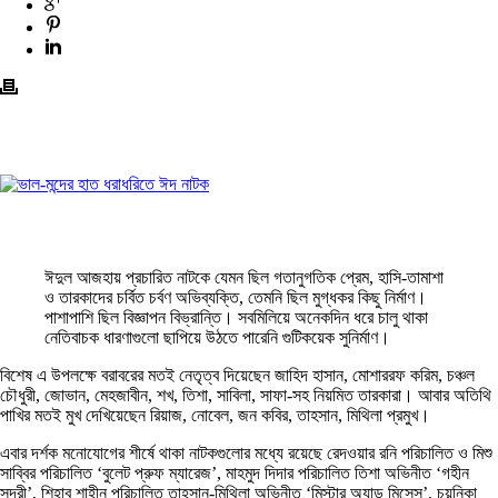
ঈদুল আজহায় প্রচারিত নাটকে যেমন ছিল গতানুগতিক প্রেম, হাসি-তামাশা
ও তারকাদের চর্বিত চর্বণ অভিব্যক্তি, তেমনি ছিল মুগ্ধকর কিছু নির্মাণ।
পাশাপাশি ছিল বিজ্ঞাপন বিভ্রান্তি। সবমিলিয়ে অনেকদিন ধরে চালু থাকা
নেতিবাচক ধারণাগুলো ছাপিয়ে উঠতে পারেনি গুটিকয়েক সুনির্মাণ।
বিশেষ এ উপলক্ষে বরাবরের মতই নেতৃত্ব দিয়েছেন জাহিদ হাসান, মোশাররফ করিম, চঞ্চল
চৌধুরী, জোভান, মেহজাবীন, শখ, তিশা, সাবিলা, সাফা-সহ নিয়মিত তারকারা। আবার অতিথি
পাখির মতই মুখ দেখিয়েছেন রিয়াজ, নোবেল, জন কবির, তাহসান, মিথিলা প্রমুখ।
এবার দর্শক মনোযোগের শীর্ষে থাকা নাটকগুলোর মধ্যে রয়েছে রেদওয়ার রনি পরিচালিত ও মিশু
সাব্বির পরিচালিত ‘বুলেট প্রুফ ম্যারেজ’, মাহমুদ দিদার পরিচালিত তিশা অভিনীত ‘গহীন
সুন্দরী’, শিহাব শাহীন পরিচালিত তাহসান-মিথিলা অভিনীত ‘মিস্টার অ্যান্ড মিসেস’, চয়নিকা