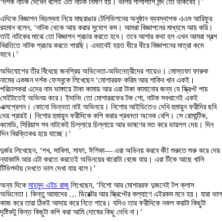
‘দর্শক নাটক দেখেন বলেই এত নাটক নির্মাণ হয়। ভালর পাশাপাশি মন্দ তো থাকবেই।’
এদিকে বিজ্ঞাপন বিড়ম্বনা নিয়ে মাছরাঙার টেলিভিশনের অনুষ্ঠান ব্যবস্থাপক এএম আরিফুর
রহমান বলেন, ‘নাটক থেকে আয় করার সুযোগ কম। আমরা বিজ্ঞাপনের মাধ্যমে আয় করি।
তাই নাটকের মাঝে তো ‍বিজ্ঞাপন প্রচার করতে হবে। তবে আশার কথা হল এখন আমরা স্বল্প
বিরতিতে নাটক প্রচার করতে পারছি। এভাবেই হয়ত ধীরে ধীরে বিজ্ঞাপনের মাত্রা কমে
যাবে।’
অভিযোগের তীর বিঁধেছে জনপ্রিয় অভিনেতা-অভিনেত্রীদের গায়েও। মোস্তফা ফারুক
নামের একজন দর্শক ফেসবুকে লিখেছেন ‘মোশাররফ করিম আর শাকিব খান একই।
পরিচালকরা এদের নাম ভাঙ্গায়ে টাকা কামায় আর এরা টাকা কামানোর জন্য যে স্ক্রিপ্ট পায়
সেইটাতেই অভিনয় করে। ইদানিং তো মোশাররফের টক শো, নাটক সবখানেই একই
এক্সপ্রেশন। কোনো ভিন্নতা নাই অভিনয়ে। নিশোর আইডিতেও দেখি হুমায়ুন ফরীদির ছবি
দেয় প্রায়ই। নিশোর হুমায়ুন ফরীদিকে কপি করার প্রবনতা অনেক বেশি। সে রোমান্টিক,
কমেডি, সিরিয়াস সব নাটকেই চিল্লায়ে চিল্লায়ে আর ভাষণের মত করে ডায়লগ দেয়। দিন
দিন বিরক্তিকর হয়ে যাচ্ছে।’
দুর্জয় লিখেছেন, ‘শখ, সাবিলা, সাফা, ঈশিকা— এরা অভিনয় করবে কী! শুরুতে শুরু করে দেয়
ন্যাকামি আর এটা করতে করতেই অভিনয়ের বারোটা বেজে যায়। এরা টিকে আছে খালি
টিভিপর্দায় দেখতে ভাল দেখা যায় বলে।’
অন্য দিকে
মাহমুদ এইচ রাজু
লিখেছেন, ‘নিশো আর মোশাররফ দুজনেই টপ ক্লাস
অভিনেতা। কিন্তু আমাদের … ডিরেক্টর আর স্ক্রিপ্টের কল্যাণে এইরকম মনে হয়। যারা ভাল
কাজ করে তারা ঠিকই আদায় করে নিতে পারে। যদিও তার ফরীদিকে নকল করাটা কিছুটা
দৃষ্টিকটু কিন্ত কিছুটা কপি করা আমি দোষের কিছু দেখি না।’