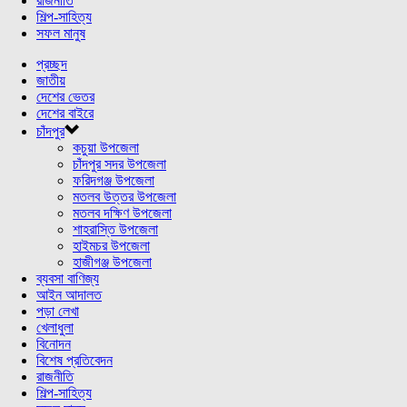
রাজনীতি
শিল্প-সাহিত্য
সফল মানুষ
প্রচ্ছদ
জাতীয়
দেশের ভেতর
দেশের বাইরে
চাঁদপুর
কচুয়া উপজেলা
চাঁদপুর সদর উপজেলা
ফরিদগঞ্জ উপজেলা
মতলব উত্তর উপজেলা
মতলব দক্ষিণ উপজেলা
শাহরাস্তি উপজেলা
হাইমচর উপজেলা
হাজীগঞ্জ উপজেলা
ব্যবসা বাণিজ্য
আইন আদালত
পড়া লেখা
খেলাধুলা
বিনোদন
বিশেষ প্রতিবেদন
রাজনীতি
শিল্প-সাহিত্য