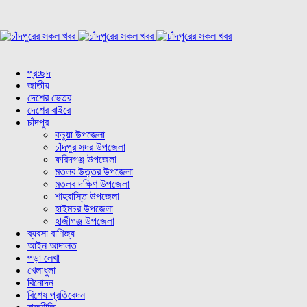
প্রচ্ছদ
জাতীয়
দেশের ভেতর
দেশের বাইরে
চাঁদপুর
কচুয়া উপজেলা
চাঁদপুর সদর উপজেলা
ফরিদগঞ্জ উপজেলা
মতলব উত্তর উপজেলা
মতলব দক্ষিণ উপজেলা
শাহরাস্তি উপজেলা
হাইমচর উপজেলা
হাজীগঞ্জ উপজেলা
ব্যবসা বাণিজ্য
আইন আদালত
পড়া লেখা
খেলাধুলা
বিনোদন
বিশেষ প্রতিবেদন