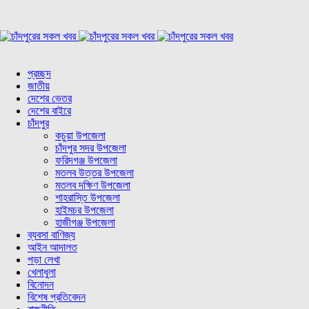
প্রচ্ছদ
জাতীয়
দেশের ভেতর
দেশের বাইরে
চাঁদপুর
কচুয়া উপজেলা
চাঁদপুর সদর উপজেলা
ফরিদগঞ্জ উপজেলা
মতলব উত্তর উপজেলা
মতলব দক্ষিণ উপজেলা
শাহরাস্তি উপজেলা
হাইমচর উপজেলা
হাজীগঞ্জ উপজেলা
ব্যবসা বাণিজ্য
আইন আদালত
পড়া লেখা
খেলাধুলা
বিনোদন
বিশেষ প্রতিবেদন