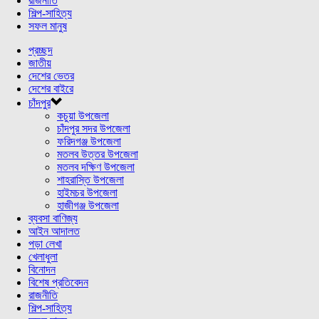
রাজনীতি
শিল্প-সাহিত্য
সফল মানুষ
প্রচ্ছদ
জাতীয়
দেশের ভেতর
দেশের বাইরে
চাঁদপুর
কচুয়া উপজেলা
চাঁদপুর সদর উপজেলা
ফরিদগঞ্জ উপজেলা
মতলব উত্তর উপজেলা
মতলব দক্ষিণ উপজেলা
শাহরাস্তি উপজেলা
হাইমচর উপজেলা
হাজীগঞ্জ উপজেলা
ব্যবসা বাণিজ্য
আইন আদালত
পড়া লেখা
খেলাধুলা
বিনোদন
বিশেষ প্রতিবেদন
রাজনীতি
শিল্প-সাহিত্য