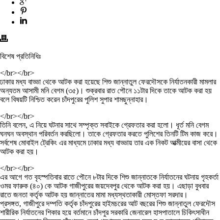
বিশেষ প্রতিনিধিঃ
</br></br>
ঢাকার মধ্য বাড্ডা থেকে আটক করা হয়েছে শিশু জান্নাতুল ফেরদৌসকে নির্যাতনকারী মামলার
অন্যতম আসামী মনি বেগম (৩৫)। শুক্রবার রাত পৌনে ১১টার দিকে তাকে আটক করা হয়
বলে বিষয়টি নিশ্চিত করেন চাঁদপুরের পুলিশ সুপার শামছুন্নাহার।
</br></br>
তিনি বলেন, এ নিয়ে ঘটনার সাথে সম্পৃক্ত সবাইকে গ্রেফতার করা হলো। ধূর্ত মনি বেগম
ঘনঘন অবস্থান পরিবর্তন করছিলো। তাকে গ্রেফতার করতে পুলিশের তিনটি টিম কাজ করে।
সর্বশেষ মোবাইল ট্রেকিং এর মাধ্যমে ঢাকার মধ্য বাড্ডায় তার এক নিকট আত্মীয়ের বাসা থেকে
আটক করা হয়।
</br></br>
এর আগে গত বৃহস্পতিবার রাতে পৌনে ৮টার দিকে শিশু জান্নাতকে নির্যাতনের ঘটনায় গৃহকর্তা
ওমর ফারুক (৪০) কে আটক গাজীপুরের জয়দেবপুর থেকে আটক করা হয়। এছাড়া বুধবার
রাতে জনতা কর্তৃক আটক হয় জান্নাতের মামা মধ্যস্থতাকারী মোস্তফা সরদার।
প্রসঙ্গত, গাজীপুরে দম্পতি কর্তৃক চাঁদপুরের হাইমচরের আট বছরের শিশু জান্নাতুল ফেরদৌস
শারীরিক নির্যাতনের শিকার হয়ে বর্তমানে চাঁদপুর সরকারি জেনারেল হাসপাতালে চিকিৎসাধীন