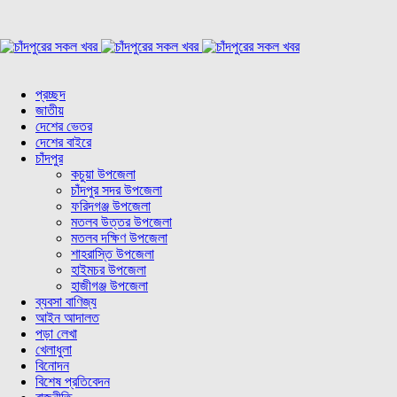
প্রচ্ছদ
জাতীয়
দেশের ভেতর
দেশের বাইরে
চাঁদপুর
কচুয়া উপজেলা
চাঁদপুর সদর উপজেলা
ফরিদগঞ্জ উপজেলা
মতলব উত্তর উপজেলা
মতলব দক্ষিণ উপজেলা
শাহরাস্তি উপজেলা
হাইমচর উপজেলা
হাজীগঞ্জ উপজেলা
ব্যবসা বাণিজ্য
আইন আদালত
পড়া লেখা
খেলাধুলা
বিনোদন
বিশেষ প্রতিবেদন