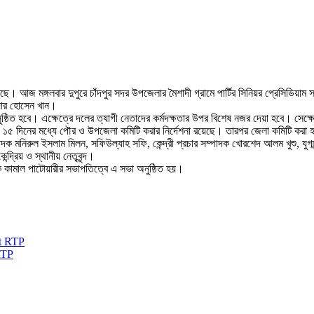
িত হয়েছে। আজ মঙ্গলবার দুপুরে চাঁদপুর সদর উপজেলার মৈশাদী গ্রামে পার্টির সিনিয়র প্রেসিড
োয়ার হোসেন খান।
নুষ্ঠিত হবে। এক্ষেত্রে দলের ত্যাগী নেতাদের কর্মদক্ষতার উপর বিশেষ নজর দেয়া হবে। সেক্ষ
মী ১৫ দিনের মধ্যে পৌর ও উপজেলা কমিটি করার নির্দেশনা রয়েছে। তারপর জেলা কমিটি করা
 মনিরুল ইসলাম মিলন, সফিউল্যাহ সফি, কেন্দ্রী প্রচার সম্পাদক খোরশেদ আলম খুশু, যুগ্ম 
্রিয় ও স্থানীয় নেতৃবৃন্দ।
য়ক কামাল পাটোয়ারীর সভাপতিত্বে এ সভা অনুষ্ঠিত হয়।
RTP