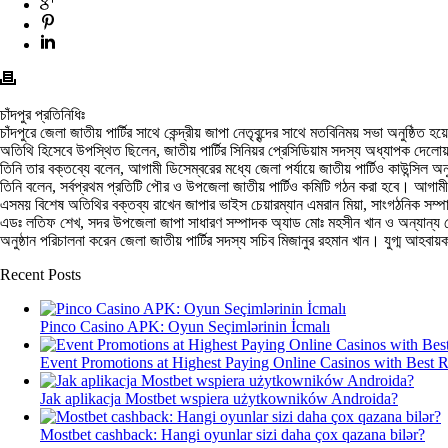
চাঁদপুর প্রতিনিধিঃ
চাঁদপুরে জেলা জাতীয় পার্টির সাথে কেন্দ্রীয় জাপা নেতৃবৃন্দের সাথে মতবিনিময় সভা অনুষ্ঠ
অতিথি হিসেবে উপস্থিত ছিলেন, জাতীয় পার্টির সিনিয়র প্রেসিডিয়াম সদস্য অধ্যাপক দেল
তিনি তার বক্তব্যে বলেন, আগামী ডিসেম্বরের মধ্যে জেলা পর্যায়ে জাতীয় পার্টিও কাউন্সিল অ
তিনি বলেন, সর্বপ্রথম প্রতিটি পৌর ও উপজেলা জাতীয় পার্টিও কমিটি গঠন করা হবে। আগা
এসময় বিশেষ অতিথির বক্তব্য রাখেন জাপার ভাইস চেয়ারম্যান এমরান মিয়া, সাংগঠনিক সম্পাদক
এডঃ লতিফ শেখ, সদর উপজেলা জাপা সাধারণ সম্পাদক অ্যাড মোঃ মহসীন খান ও অন্যান্য কেন্দ
অনুষ্ঠান পরিচালনা করেন জেলা জাতীয় পার্টির সদস্য সচিব মিজানুর রহমান খান। যুগ্ম আহবা
Recent Posts
Pinco Casino APK: Oyun Seçimlərinin İcmalı
Event Promotions at Highest Paying Online Casinos with Best 
Jak aplikacja Mostbet wspiera użytkowników Androida?
Mostbet cashback: Hangi oyunlar sizi daha çox qazana bilər?