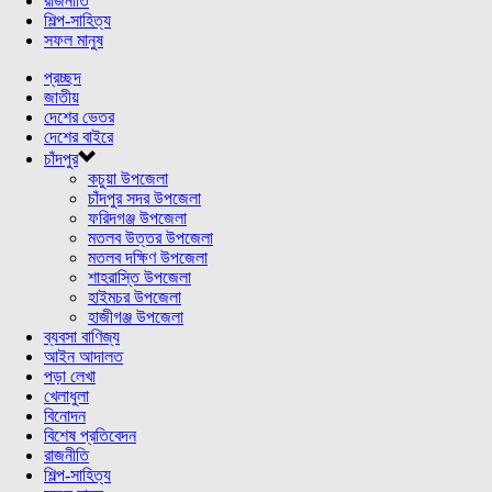
রাজনীতি
শিল্প-সাহিত্য
সফল মানুষ
প্রচ্ছদ
জাতীয়
দেশের ভেতর
দেশের বাইরে
চাঁদপুর
কচুয়া উপজেলা
চাঁদপুর সদর উপজেলা
ফরিদগঞ্জ উপজেলা
মতলব উত্তর উপজেলা
মতলব দক্ষিণ উপজেলা
শাহরাস্তি উপজেলা
হাইমচর উপজেলা
হাজীগঞ্জ উপজেলা
ব্যবসা বাণিজ্য
আইন আদালত
পড়া লেখা
খেলাধুলা
বিনোদন
বিশেষ প্রতিবেদন
রাজনীতি
শিল্প-সাহিত্য