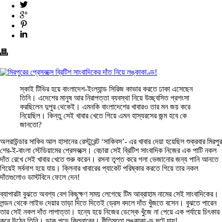
স্কাই টিভির হয়ে বাংলাদেশ-ইংল্যান্ড সিরিজ কাভার করতে ঢাকা এসেছেন
তিনি। এদেশের মানুষ আর নিরাপত্তা ব্যবস্থা নিয়ে উচ্ছ্বসিত প্রশংসা
করছিলেন দুপুর থেকেই। এমনকি বাংলাদেশের খাবারও তার মন জয় করে
নিয়েছিল। কিন্তু সেই খাবার খেতে গিয়ে এমন হাস্যরসের জন্ম হবে কে
জানতো?
অলরাউন্ডার সাকিব আল হাসানের রেস্টুরেন্ট ‘সাকিবস’- এর খাবার দেয়া হয়েছিল শুক্রবার মিরপুর
শের-ই-বাংলা স্টেডিয়ামের প্রেসবক্সে। বেচারা সেই ব্রিটিশ সাংবাদিক নিজের এক পাটি নকল
দাঁত রেখে সেই খাবার খেতে শুরু করেন। রসনা তৃপ্ত করে গলা ভেজানোর জন্য পানি আনতে
গিয়েই সর্বনাশ হয়ে যায়। ক্লিনার খাবারের প্যাকেট পরিষ্কার করতে গিয়ে তার নকল
দাঁতগুলোও ডাস্টবিনে ফেলে দেন!
ব্যাপারটা বুঝতে অবশ্য বেশ কিছুক্ষণ সময় লেগেছে টিম আব্রাহাম নামের সেই সাংবাদিকের।
লন্ডন থেকে লাইভ দেয়ার তাড়া দিতে দিতেই ড্রেস বদলে দাঁত খুঁজতে বসেন। বুঝতে পারেন
তার সেই নকল দাঁত লাপাত্তা। হন্যে হয়ে নিজের ডেস্কে খুঁজে না পেয়ে এক পর্যায়ে চিৎকার
করে উঠেন তিনি। ডাক পড়ে ক্লিনারের। রীতিমতো লঙ্কাকাণ্ড ঘটে যায়!