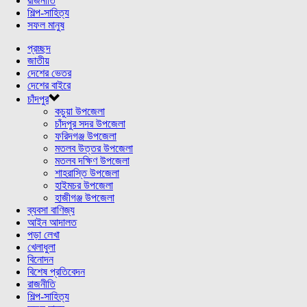
রাজনীতি
শিল্প-সাহিত্য
সফল মানুষ
প্রচ্ছদ
জাতীয়
দেশের ভেতর
দেশের বাইরে
চাঁদপুর
কচুয়া উপজেলা
চাঁদপুর সদর উপজেলা
ফরিদগঞ্জ উপজেলা
মতলব উত্তর উপজেলা
মতলব দক্ষিণ উপজেলা
শাহরাস্তি উপজেলা
হাইমচর উপজেলা
হাজীগঞ্জ উপজেলা
ব্যবসা বাণিজ্য
আইন আদালত
পড়া লেখা
খেলাধুলা
বিনোদন
বিশেষ প্রতিবেদন
রাজনীতি
শিল্প-সাহিত্য