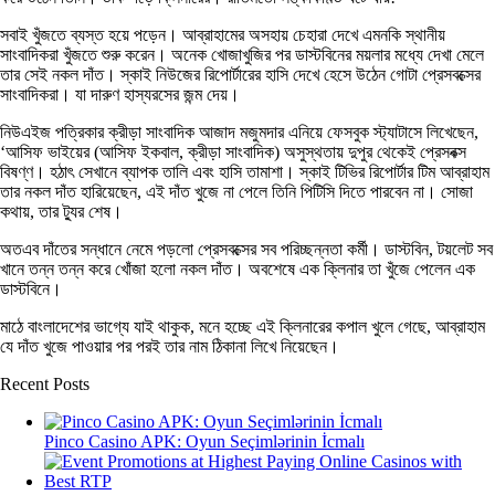
সবাই খুঁজতে ব্যস্ত হয়ে পড়েন। আব্রাহামের অসহায় চেহারা দেখে এমনকি স্থানীয়
সাংবাদিকরা খুঁজতে শুরু করেন। অনেক খোজাখুজির পর ডাস্টবিনের ময়লার মধ্যে দেখা মেলে
তার সেই নকল দাঁত। স্কাই নিউজের রিপোর্টারের হাসি দেখে হেসে উঠেন গোটা প্রেসবক্সের
সাংবাদিকরা। যা দারুণ হাস্যরসের জন্ম দেয়।
নিউএইজ পত্রিকার ক্রীড়া সাংবাদিক আজাদ মজুমদার এনিয়ে ফেসবুক স্ট্যাটাসে লিখেছেন,
‘আসিফ ভাইয়ের (আসিফ ইকবাল, ক্রীড়া সাংবাদিক) অসুস্থতায় দুপুর থেকেই প্রেসবক্স
বিষণ্ণ। হঠাৎ সেখানে ব্যাপক তালি এবং হাসি তামাশা। স্কাই টিভির রিপোর্টার টিম আব্রাহাম
তার নকল দাঁত হারিয়েছেন, এই দাঁত খুজে না পেলে তিনি পিটিসি দিতে পারবেন না। সোজা
কথায়, তার ট্যুর শেষ।
অতএব দাঁতের সন্ধানে নেমে পড়লো প্রেসবক্সের সব পরিচ্ছন্নতা কর্মী। ডাস্টবিন, টয়লেট সব
খানে তন্ন তন্ন করে খোঁজা হলো নকল দাঁত। অবশেষে এক ক্লিনার তা খুঁজে পেলেন এক
ডাস্টবিনে।
মাঠে বাংলাদেশের ভাগ্যে যাই থাকুক, মনে হচ্ছে এই ক্লিনারের কপাল খুলে গেছে, আব্রাহাম
যে দাঁত খুজে পাওয়ার পর পরই তার নাম ঠিকানা লিখে নিয়েছেন।
Recent Posts
Pinco Casino APK: Oyun Seçimlərinin İcmalı