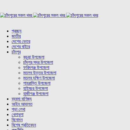
প্রচ্ছদ
জাতীয়
দেশের ভেতর
দেশের বাইরে
চাঁদপুর
কচুয়া উপজেলা
চাঁদপুর সদর উপজেলা
ফরিদগঞ্জ উপজেলা
মতলব উত্তর উপজেলা
মতলব দক্ষিণ উপজেলা
শাহরাস্তি উপজেলা
হাইমচর উপজেলা
হাজীগঞ্জ উপজেলা
ব্যবসা বাণিজ্য
আইন আদালত
পড়া লেখা
খেলাধুলা
বিনোদন
বিশেষ প্রতিবেদন