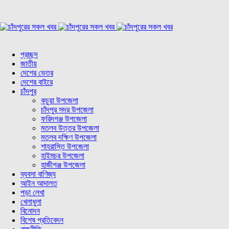
প্রচ্ছদ
জাতীয়
দেশের ভেতর
দেশের বাইরে
চাঁদপুর
কচুয়া উপজেলা
চাঁদপুর সদর উপজেলা
ফরিদগঞ্জ উপজেলা
মতলব উত্তর উপজেলা
মতলব দক্ষিণ উপজেলা
শাহরাস্তি উপজেলা
হাইমচর উপজেলা
হাজীগঞ্জ উপজেলা
ব্যবসা বাণিজ্য
আইন আদালত
পড়া লেখা
খেলাধুলা
বিনোদন
বিশেষ প্রতিবেদন