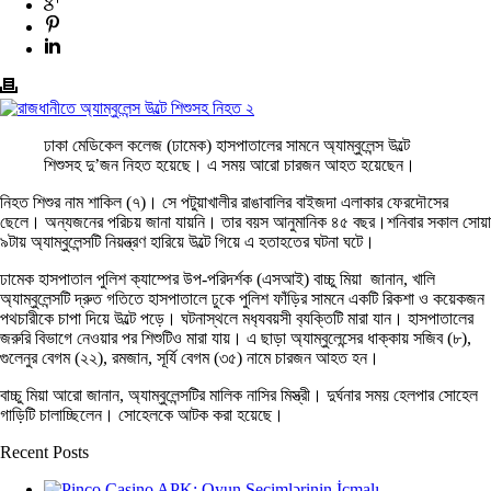
ঢাকা মেডিকেল কলেজ (ঢামেক) হাসপাতালের সামনে অ্যাম্বুলেন্স উল্টে
শিশুসহ দু’জন নিহত হয়েছে। এ সময় আরো চারজন আহত হয়েছেন।
নিহত শিশুর নাম শাকিল (৭)। সে পটুয়াখালীর রাঙাবালির বাইজদা এলাকার ফেরদৌসের
ছেলে। অন্যজনের পরিচয় জানা যায়নি। তার বয়স আনুমানিক ৪৫ বছর।শনিবার সকাল সোয়া
৯টায় অ‌্যাম্বুলেন্সটি নিয়ন্ত্রণ হারিয়ে উল্টে গিয়ে এ হতাহতের ঘটনা ঘটে।
ঢামেক হাসপাতাল পুলিশ ক্যাম্পের উপ-পরিদর্শক (এসআই) বাচ্চু মিয়া জানান, খালি
অ্যাম্বুলেন্সটি দ্রুত গতিতে হাসপাতালে ঢুকে পুলিশ ফাঁড়ির সামনে একটি রিকশা ও কয়েকজন
পথচারীকে চাপা দিয়ে উল্টে পড়ে। ঘটনাস্থলে মধ‌্যবয়সী ব‌্যক্তিটি মারা যান। হাসপাতালের
জরুরি বিভাগে নেওয়ার পর শিশুটিও মারা যায়। এ ছাড়া অ্যাম্বুলেন্সের ধাক্কায় সজিব (৮),
গুলেনুর বেগম (২২), রমজান, সূর্যি বেগম (৩৫) নামে চারজন আহত হন।
বাচ্চু মিয়া আরো জানান, অ্যাম্বুলেন্সটির মালিক নাসির মিস্ত্রী। দুর্ঘনার সময় হেলপার সোহেল
গাড়িটি চালাচ্ছিলেন। সোহেলকে আটক করা হয়েছে।
Recent Posts