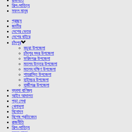
রাজনীতি
শিল্প-সাহিত্য
সফল মানুষ
প্রচ্ছদ
জাতীয়
দেশের ভেতর
দেশের বাইরে
চাঁদপুর
কচুয়া উপজেলা
চাঁদপুর সদর উপজেলা
ফরিদগঞ্জ উপজেলা
মতলব উত্তর উপজেলা
মতলব দক্ষিণ উপজেলা
শাহরাস্তি উপজেলা
হাইমচর উপজেলা
হাজীগঞ্জ উপজেলা
ব্যবসা বাণিজ্য
আইন আদালত
পড়া লেখা
খেলাধুলা
বিনোদন
বিশেষ প্রতিবেদন
রাজনীতি
শিল্প-সাহিত্য