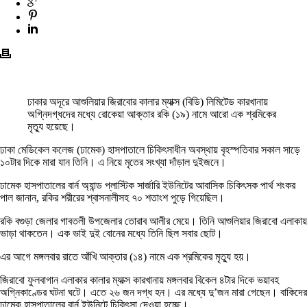
ঢাকার অদূরে আশুলিয়ার জিরাবোর কালার ম্যাক্স (বিডি) লিমিটেড কারখানায়
অগ্নিদগ্ধদের মধ্যে রোকেয়া আক্তার রকি (১৯) নামে আরো এক শ্রমিকের
মৃত্যু হয়েছে।
ঢাকা মেডিকেল কলেজ (ঢামেক) হাসপাতালে চিকিৎসাধীন অবস্থায় বৃহস্পতিবার সকাল সাড়ে
১০টার দিকে মারা যান তিনি। এ নিয়ে মৃতের সংখ্যা দাঁড়াল দুইজনে।
ঢামেক হাসপাতালের বার্ন অ্যান্ড প্লাস্টিক সার্জারি ইউনিটের আবাসিক চিকিৎসক পার্থ শংকর
পাল জানান, রকির শরীরের শ্বাসনালীসহ ৭০ শতাংশ পুড়ে গিয়েছিল।
রকি বগুড়া জেলার গাবতলী উপজেলার তোরাব আলীর মেয়ে। তিনি আশুলিয়ার জিরাবো এলাকায়
ভাড়া থাকতেন। এক ভাই দুই বোনের মধ্যে তিনি ছিল সবার ছোট।
এর আগে মঙ্গলবার রাতে আঁখি আক্তার (১৪) নামে এক শ্রমিকের মৃত্যু হয়।
জিরাবো ফুলবাগান এলাকার কালার ম্যাক্স কারখানায় মঙ্গলবার বিকেল ৪টার দিকে ভয়াবহ
অগ্নিকাণ্ডের ঘটনা ঘটে। এতে ২৬ জন দগ্ধ হন। এর মধ্যে দু’জন মারা গেছেন। বাকিদের
ঢামেক হাসপাতালের বার্ন ইউনিটে চিকিৎসা দেওয়া হচ্ছে।