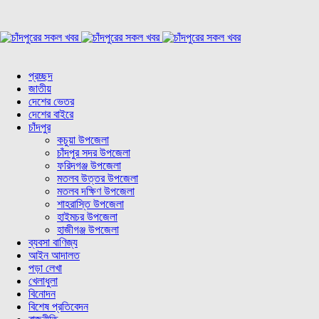
প্রচ্ছদ
জাতীয়
দেশের ভেতর
দেশের বাইরে
চাঁদপুর
কচুয়া উপজেলা
চাঁদপুর সদর উপজেলা
ফরিদগঞ্জ উপজেলা
মতলব উত্তর উপজেলা
মতলব দক্ষিণ উপজেলা
শাহরাস্তি উপজেলা
হাইমচর উপজেলা
হাজীগঞ্জ উপজেলা
ব্যবসা বাণিজ্য
আইন আদালত
পড়া লেখা
খেলাধুলা
বিনোদন
বিশেষ প্রতিবেদন