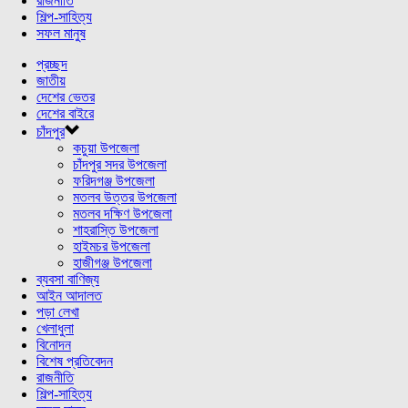
রাজনীতি
শিল্প-সাহিত্য
সফল মানুষ
প্রচ্ছদ
জাতীয়
দেশের ভেতর
দেশের বাইরে
চাঁদপুর
কচুয়া উপজেলা
চাঁদপুর সদর উপজেলা
ফরিদগঞ্জ উপজেলা
মতলব উত্তর উপজেলা
মতলব দক্ষিণ উপজেলা
শাহরাস্তি উপজেলা
হাইমচর উপজেলা
হাজীগঞ্জ উপজেলা
ব্যবসা বাণিজ্য
আইন আদালত
পড়া লেখা
খেলাধুলা
বিনোদন
বিশেষ প্রতিবেদন
রাজনীতি
শিল্প-সাহিত্য