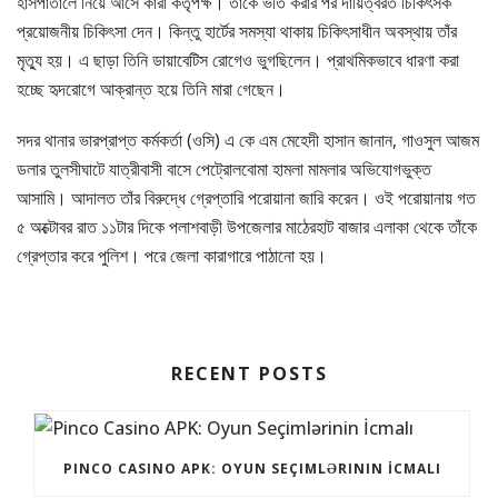
হাসপাতালে নিয়ে আসে কারা কর্তৃপক্ষ। তাকে ভর্তি করার পর দায়িত্বরত চিকিৎসক
প্রয়োজনীয় চিকিৎসা দেন। কিন্তু হার্টের সমস্যা থাকায় চিকিৎসাধীন অবস্থায় তাঁর
মৃত্যু হয়। এ ছাড়া তিনি ডায়াবেটিস রোগেও ভুগছিলেন। প্রাথমিকভাবে ধারণা করা
হচ্ছে হৃদরোগে আক্রান্ত হয়ে তিনি মারা গেছেন।
সদর থানার ভারপ্রাপ্ত কর্মকর্তা (ওসি) এ কে এম মেহেদী হাসান জানান, গাওসুল আজম
ডলার তুলসীঘাটে যাত্রীবাসী বাসে পেট্রোলবোমা হামলা মামলার অভিযোগভুক্ত
আসামি। আদালত তাঁর বিরুদ্ধে গ্রেপ্তারি পরোয়ানা জারি করেন। ওই পরোয়ানায় গত
৫ অক্টোবর রাত ১১টার দিকে পলাশবাড়ী উপজেলার মাঠেরহাট বাজার এলাকা থেকে তাঁকে
গ্রেপ্তার করে পুলিশ। পরে জেলা কারাগারে পাঠানো হয়।
RECENT POSTS
PINCO CASINO APK: OYUN SEÇIMLƏRININ İCMALI