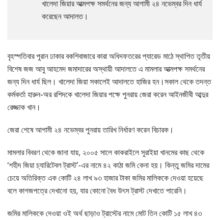
খালেদা জিয়ার আত্মপক্ষ সমর্থনের জন্য আগামী ২৪ নভেম্বর দিন ধার্য
করেছেন আদালত।
বৃহস্পতিবার পুরান ঢাকার বকশিবাজারে কারা অধিদফতরের প্যারেড মাঠে স্থাপিত তৃতীয়
বিশেষ জজ আবু আহমেদ জমাদারের অস্থায়ী আদালতে এ মামলার আত্মপক্ষ সমর্থনের
জন্য দিন ধার্য ছিল। খালেদা জিয়া সকালেই আদালতে হাজির হন।সকাল থেকে তদন্ত
কর্মকর্তা হারুন-অর রশিদকে খালেদা জিয়ার পক্ষে পুনরায় জেরা করেন আইনজীবী আব্দুর
রেজ্জাক খান।
জেরা শেষে আগামী ২৪ নভেম্বর পুনরায় তারিখ নির্ধারণ করেন বিচারক।
মামলার বিবরণ থেকে জানা যায়, ২০০৫ সালে কাকরাইলে সুরাইয়া খানমের কাছ থেকে
‘শহীদ জিয়া চ্যারিটেবল ট্রাস্ট’-এর নামে ৪২ কাঠা জমি কেনা হয়। কিন্তু জমির দামের
চেয়ে অতিরিক্ত এক কোটি ২৪ লাখ ৯৩ হাজার টাকা জমির মালিককে দেওয়া হয়েছে
বলে কাগজপত্রে দেখানো হয়, যার কোনো বৈধ উৎস ট্রাস্ট দেখাতে পারেনি।
জমির মালিককে দেওয়া ওই অর্থ ছাড়াও ট্রাস্টের নামে মোট তিন কোটি ১৫ লাখ ৪৩