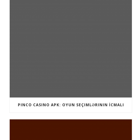
PINCO CASINO APK: OYUN SEÇIMLƏRININ İCMALI