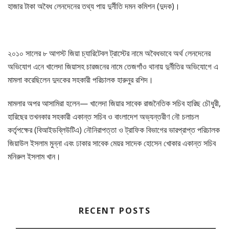
হাজার টাকা অবৈধ লেনদেনের তথ্য পায় দুর্নীতি দমন কমিশন (দুদক)।
২০১০ সালের ৮ আগস্ট জিয়া চ্যারিটেবল ট্রাস্টের নামে অবৈধভাবে অর্থ লেনদেনের
অভিযোগ এনে খালেদা জিয়াসহ চারজনের নামে তেজগাঁও থানায় দুর্নীতির অভিযোগে এ
মামলা করেছিলেন দুদকের সহকারী পরিচালক হারুনুর রশিদ।
মামলার অপর আসামিরা হলেন— খালেদা জিয়ার সাবেক রাজনৈতিক সচিব হারিছ চৌধুরী,
হারিছের তখনকার সহকারী একান্ত সচিব ও বাংলাদেশ অভ্যন্তরীণ নৌ চলাচল
কর্তৃপক্ষের (বিআইডব্লিউটিএ) নৌনিরাপত্তা ও ট্রাফিক বিভাগের ভারপ্রাপ্ত পরিচালক
জিয়াউল ইসলাম মুন্না এবং ঢাকার সাবেক মেয়র সাদেক হোসেন খোকার একান্ত সচিব
মনিরুল ইসলাম খান।
RECENT POSTS