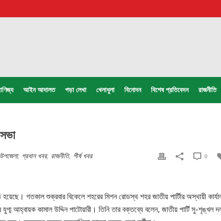
াণিজ্য
আইন আদালত
পড়া লেখা
খেলাধুলা
বিনোদন
বিশেষ প্রতিবেদন
রাজনীতি
ি সভা
র উপজেলা
,
প্রধান খবর
,
রাজনীতি
,
শীর্ষ খবর
0
ঠিত হয়েছে। গতকাল শুক্রবার বিকেলে শহরের মিশন রোডস্থ শহর জাতীয় পার্টিার অস্থায়ী কার্যা
যুগ্ম আহ্বায়ক কামাল উদ্দিন পাটোয়ারী। তিনি তার বক্তব্যে বলেন, জাতীয় পার্টি সু-শৃঙ্খল 