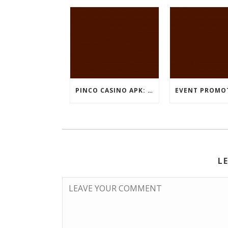
PINCO CASINO APK: OYUN SEÇIMLƏRININ İCMALI
L