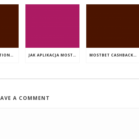
EVENT PROMOTIONS AT HIGHEST PAYING ONLINE CASINOS WITH BEST RTP
JAK APLIKACJA MOSTBET WSPIERA UŻYTKOWNIKÓW ANDROIDA?
MOSTBET CASHBACK: HANGI OYUNLAR SIZI DAHA ÇOX QAZANA BILƏR?
EAVE A COMMENT