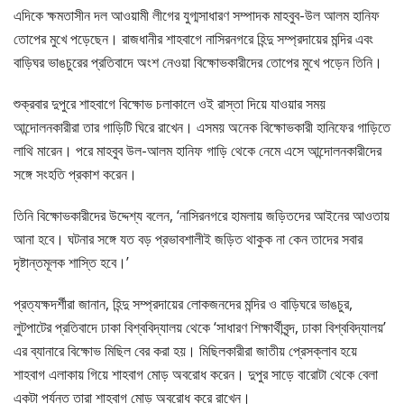
এদিকে ক্ষমতাসীন দল আওয়ামী লীগের যুগ্মসাধারণ সম্পাদক মাহবুব-উল আলম হানিফ
তোপের মুখে পড়েছেন। রাজধানীর শাহবাগে নাসিরনগরে হিন্দু সম্প্রদায়ের মন্দির এবং
বাড়িঘর ভাঙচুরের প্রতিবাদে অংশ নেওয়া বিক্ষোভকারীদের তোপের মুখে পড়েন তিনি।
শুক্রবার দুপুরে শাহবাগে বিক্ষোভ চলাকালে ওই রাস্তা দিয়ে যাওয়ার সময়
আন্দোলনকারীরা তার গাড়িটি ঘিরে রাখেন। এসময় অনেক বিক্ষোভকারী হানিফের গাড়িতে
লাথি মারেন। পরে মাহবুব উল-আলম হানিফ গাড়ি থেকে নেমে এসে আন্দোলনকারীদের
সঙ্গে সংহতি প্রকাশ করেন।
তিনি বিক্ষোভকারীদের উদ্দেশ্য বলেন, ‘নাসিরনগরে হামলায় জড়িতদের আইনের আওতায়
আনা হবে। ঘটনার সঙ্গে যত বড় প্রভাবশালীই জড়িত থাকুক না কেন তাদের সবার
দৃষ্টান্তমূলক শাস্তি হবে।’
প্রত্যক্ষদর্শীরা জানান, হিন্দু সম্প্রদায়ের লোকজনদের মন্দির ও বাড়িঘরে ভাঙচুর,
লুটপাটের প্রতিবাদে ঢাকা বিশ্ববিদ্যালয় থেকে ‘সাধারণ শিক্ষার্থীবৃন্দ, ঢাকা বিশ্ববিদ্যালয়’
এর ব্যানারে বিক্ষোভ মিছিল বের করা হয়। মিছিলকারীরা জাতীয় প্রেসক্লাব হয়ে
শাহবাগ এলাকায় গিয়ে শাহবাগ মোড় অবরোধ করেন। দুপুর সাড়ে বারোটা থেকে বেলা
একটা পর্যন্ত তারা শাহবাগ মোড় অবরোধ করে রাখেন।