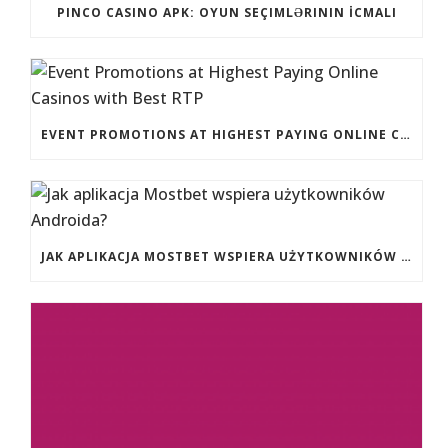
PINCO CASINO APK: OYUN SEÇIMLƏRININ İCMALI
EVENT PROMOTIONS AT HIGHEST PAYING ONLINE CASINOS WITH BEST RTP
JAK APLIKACJA MOSTBET WSPIERA UŻYTKOWNIKÓW ANDROIDA?