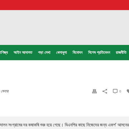
াণিজ্য
আইন আদালত
পড়া লেখা
খেলাধুলা
বিনোদন
বিশেষ প্রতিবেদন
রাজনীতি
র ভেতর
0
্দোলন সংগ্রামের দর কষাকষি শুরু হয়ে গেছে। বিএনপির কাছে নিজেদের জন্য একশ’ আসনের