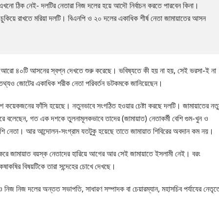
 এখনো ঠিক নেই- দলটির নেতারা নিজ দলের হয়ে আদৌ নির্বাচন করতে পারবেন কিনা।
চুকিয়ে রাখতে মরিয়া দলটি। বিএনপি ও ২০ দলের একাধিক শীর্ষ নেতা জামায়াতের আসন
 আরো ৪০টি আসনের স্বপ্ন দেখতে শুরু করেছে। ভবিষ্যতে কী হয় না হয়, সেই ভরসা-ই না
থ্যও জোটের একাধিক শরীক নেতা পরিবর্তন ডটকমকে জানিয়েছেন।
 বেশ কয়েকজনের ফাঁসি হয়েছে। নতুনভাবে সংগঠিত হওয়ার চেষ্টা করছে দলটি। জামায়াতের নত
ে ধরে বলেছেন, গত এক দশকে তুলনামূলকভাবে তাদের (জামায়াত) নেতাকর্মী বেশি গুম-খুন ও
বেশি নেতা। আর আন্দোলন-সংগ্রাম যতটুকু হয়েছে তাতে জামায়াত শিবিরের অবদান কম নয়।
রে জামায়াত বয়স্ক নেতাদের হারিয়ে আগের আর সেই জামায়াতে ইসলামী নেই। বরং
কষাকষির বিষয়টিকে তারা সন্দেহের চোখে দেখছে।
নিজ নিজ দলের অন্তত সভাপতি, সাধারণ সম্পাদক বা চেয়ারম্যান, মহাসচিব পর্যাযের নেতৃত্