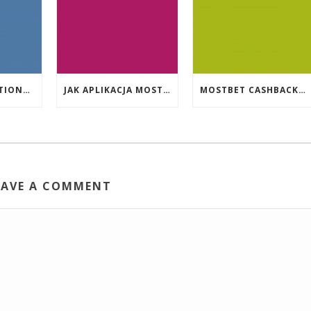
EVENT PROMOTIONS AT HIGHEST PAYING ONLINE CASINOS WITH BEST RTP
JAK APLIKACJA MOSTBET WSPIERA UŻYTKOWNIKÓW ANDROIDA?
MOSTBET CASHBACK: HANGI OYUNLAR SIZI DAHA ÇOX QAZANA BILƏR?
EAVE A COMMENT