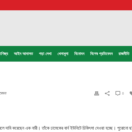
াণিজ্য
আইন আদালত
পড়া লেখা
খেলাধুলা
বিনোদন
বিশেষ প্রতিবেদন
রাজনীতি
বেদন
0
বলে দাবি করেছেন এক নারী। তাঁকে ঢামেকের বার্ন ইউনিটে চিকিৎসা দেওয়া হচ্ছে। পুরোনো ছ