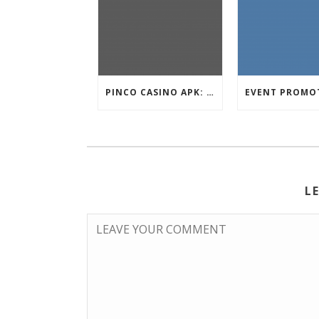
PINCO CASINO APK: OYUN SEÇIMLƏRININ İCMALI
L