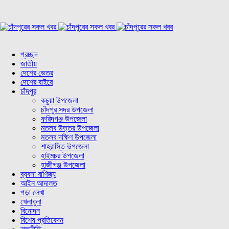
প্রচ্ছদ
জাতীয়
দেশের ভেতর
দেশের বাইরে
চাঁদপুর
কচুয়া উপজেলা
চাঁদপুর সদর উপজেলা
ফরিদগঞ্জ উপজেলা
মতলব উত্তর উপজেলা
মতলব দক্ষিণ উপজেলা
শাহরাস্তি উপজেলা
হাইমচর উপজেলা
হাজীগঞ্জ উপজেলা
ব্যবসা বাণিজ্য
আইন আদালত
পড়া লেখা
খেলাধুলা
বিনোদন
বিশেষ প্রতিবেদন