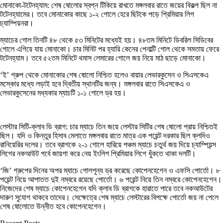
মোনাকো-টটেনহ্যাম: শেষ ষোলোর স্বপ্ন টিকিয়ে রাখতে মঙ্গলবার রাতে জয়ের বিকল্প ছিল না
টটেনহ্যামের। তবে মোনাকোর কাছে ১-২ গোলে হেরে ছিটকে পড়ে প্রিমিয়ার লিগ
চ্যাম্পিয়নরা।
ম্যাচের গোল তিনটি ৪৮ থেকে ৫৩ মিনিটের মধ্যেই হয়। ৪৮তম মিনিটে ডিবরিল সিডিবের
গোলে এগিয়ে যায় মোনাকো। চার মিনিট পর হ্যারি কেনের পেনাল্টি গোল থেকে সমতায় ফেরে
টটেনহ্যাম। তবে ৫২তম মিনিটে থমাস লেমারের গোলে জয় নিয়ে মাঠ ছাড়ে মোনাকো।
‘ই’ গ্রুপ থেকে মোনাকোর শেষ ষোলো নিশ্চিত হলেও বায়ার লেভারকুসেন ও সিএসকেএ
মস্কোর মধ্যে লড়াই হবে দ্বিতীয় স্থানটির জন্য। মঙ্গলবার রাতে সিএসকেএ ও
লেভারকুসেনের মধ্যকার ম্যাচটি ১-১ গোলে ড্র হয়।
লেস্টার সিটি-ক্লাব ডি ব্রাগ: চার ম্যাচে তিন জয়ে লেস্টার সিটির শেষ ষোলো প্রায় নিশ্চিতই
ছিল। যদি ও কিন্তুর হিসাব মেলাতে মঙ্গলবার রাতে মাত্র এক পয়েন্ট দরকার ছিল ক্লদিও
রানিয়েরির দলের। তবে ব্রাগকে ২-১ গোলে হারিয়ে পঞ্চম ম্যাচে চতুর্থ জয় দিয়ে চ্যাম্পিয়ন্স
লিগের নকআউট পর্বে জায়গা করে নেয় ইংলিশ প্রিমিয়ার লিগে ধুঁকতে থাকা দলটি।
‘জি’ গ্রুপের দিনের অপর ম্যাচে গোলশূন্য ড্র করেছে কোপেনহেগেন ও এফসি পোর্তো। ৮
পয়েন্ট নিয়ে আপাতত দুই নম্বরে রয়েছে পোর্তো। ৬ পয়েন্ট নিয়ে তিন নম্বরে কোপেনহেগেন।
নিজেদের শেষ ম্যাচে কোপেনহেগেন যদি ক্লাব ডি ব্রাগকে হারাতে পারে তবে নকআউটের
দারুণ সুযোগ থাকবে তাদের। সেক্ষেত্রে শেষ ম্যাচে লেস্টারের বিপক্ষে পোর্তো জয় না পেলে
শেষ ষোলোতে উন্নীত হবে কোপেনহেগেন।