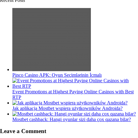
Recent Posts
Pinco Casino APK: Oyun Seçimlərinin İcmalı
Event Promotions at Highest Paying Online Casinos with Best
RTP
Jak aplikacja Mostbet wspiera użytkowników Androida?
Mostbet cashback: Hangi oyunlar sizi daha çox qazana bilər?
Leave a Comment