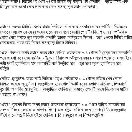
পারেনি দলটি। বিরতির পর খেলা ৬৪তম মিনিটে বড় ধাক্কা খায় স্পোর্টিং। প্রতিপক্ষের এক
ডিফেন্ডারকে গুতো মেরে লাল কার্ড দেখে মাঠ ছাড়েন হুয়াও পেরেইরা।
ম্যাচের ৮০তম মিনিটে খেলার ধারার বিপরীতে গোল করে সমতায় ফেরে স্পোর্টিং। ডি-বক্সের
ভেতরে ফ্যাবিও কোয়েন্ত্রাওয়ের হাতে বল লাগলে রেফারি পেনাল্টির নির্দেশ দেন। স্পট-কিক
থেকে গোল করতে ভুল করেননি স্পোর্টিং তারকা আদ্রিয়েন সিলভা। তবে ৮৭তম মিনিটে করিম
বেনজেমার গোলে জয় নিয়েই মাঠ ছাড়ে রিয়াল মাদ্রিদ।
‘এফ’ গ্রুপের অপর ম্যাচে ঘরের মাঠে লেগিয়া ওয়ারশকে ৮-৪ গোলে বিধ্বস্ত করে নকআউট
পর্বে জায়গা করে নেয় বরুসিয়া ডর্টমুন্ড। রিয়াল ও ডর্টমুন্ডের মধ্যকার গ্রুপ পর্বের শেষ লড়াইয়ে
জয়ী দলটি চ্যাম্পিয়ন হয়ে নকআউট পর্বে উন্নীত হবে। ড্র হলে গ্রুপ চ্যাম্পিয়ন হবে
ডর্টমুন্ড।
সেভিয়া-জুভেন্টাস: ঘরের মাঠে পিছিয়ে পড়েও সেভিয়াকে ৩-১ গোলে হারিয়ে শেষ ষোলো
নিশ্চিত করেছে জুভেন্টাস। জুভেন্টাসের হয়ে গোল তিনটি করেন ক্লদিও মার্চিসিও, লিওনার্দো
বুনোচ্চি ও মারিও মানজুকিচ। অন্যদিকে সেভিয়ার একমাত্র গোলটি আসে নিকোলাস মার্টিন
পারেহার পা থেকে।
‘এইচ’ গ্রুপের দিনের অপর ম্যাচে ডায়নামো জাগরেবকে ১-০ গোলে হারিয়ে নকআউটের
স্বপ্ন টিকিয়ে রেখেছে অলিম্পিক লিঁও। এক রাউন্ড বাকি থাকতে ১১ পয়েন্ট নিয়ে জুভেন্টাস
শীর্ষে ও ১০ পয়েন্ট নিয়ে দুইয়ে সেভিয়া। তিন নম্বরে থাকা লিঁওর পয়েন্ট ৭।