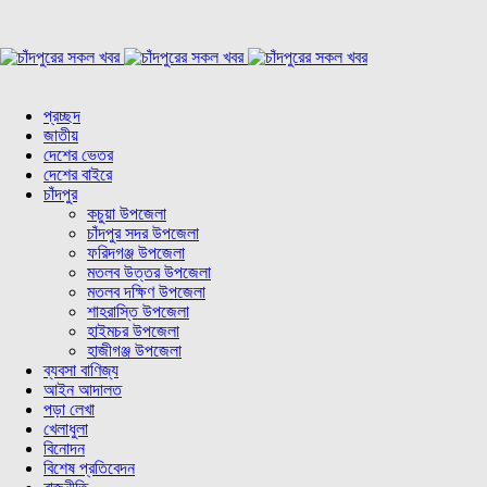
প্রচ্ছদ
জাতীয়
দেশের ভেতর
দেশের বাইরে
চাঁদপুর
কচুয়া উপজেলা
চাঁদপুর সদর উপজেলা
ফরিদগঞ্জ উপজেলা
মতলব উত্তর উপজেলা
মতলব দক্ষিণ উপজেলা
শাহরাস্তি উপজেলা
হাইমচর উপজেলা
হাজীগঞ্জ উপজেলা
ব্যবসা বাণিজ্য
আইন আদালত
পড়া লেখা
খেলাধুলা
বিনোদন
বিশেষ প্রতিবেদন