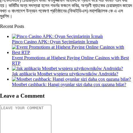
(পিকেএসএফ) চেয়ারম্যান কাজী খলীকুজ্জমান আহমদকে প্রধান করে সার্চ কমিটি গঠন করা
হয়। কমিটির অন্য সদস্যরা হলেন গভর্নর ফজলে কবির, অগ্রণী ব্যাংকের চেয়ারম্যান জায়েদ
বখত ও বাংলাদেশ উন্নয়ন গবেষণা প্রতিষ্ঠানের (বিআইডিএস) মহাপরিচালক কে এ এস
মুরশিদ।
Recent Posts
Pinco Casino APK: Oyun Seçimlərinin İcmalı
Event Promotions at Highest Paying Online Casinos with Best
RTP
Jak aplikacja Mostbet wspiera użytkowników Androida?
Mostbet cashback: Hangi oyunlar sizi daha çox qazana bilər?
Leave a Comment