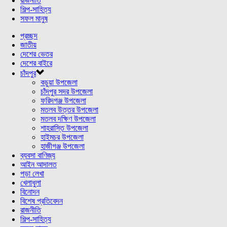
রাজনীতি
শিল্প-সাহিত্য
সফল মানুষ
প্রচ্ছদ
জাতীয়
দেশের ভেতর
দেশের বাইরে
চাঁদপুর
কচুয়া উপজেলা
চাঁদপুর সদর উপজেলা
ফরিদগঞ্জ উপজেলা
মতলব উত্তর উপজেলা
মতলব দক্ষিণ উপজেলা
শাহরাস্তি উপজেলা
হাইমচর উপজেলা
হাজীগঞ্জ উপজেলা
ব্যবসা বাণিজ্য
আইন আদালত
পড়া লেখা
খেলাধুলা
বিনোদন
বিশেষ প্রতিবেদন
রাজনীতি
শিল্প-সাহিত্য