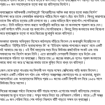
ব্যারাকে হামলা করেন। সংঘর্ষে মাত্র ৮ জন নিহত হলেও ক্যাস্ত্রোর দল পরাস্ত হয় এবং তার
প্রায় ৮০ জন সহযোদ্ধাকে হত্যা করা হয় বাতিস্তার নির্দেশে।
ক্যাস্ত্রোকে আটককারী লেফট্যানেন্ট ‘বিদ্রোহীদের আটক করা মাত্র হত্যা করার নির্দেশ’
উপেক্ষা করে তাকে বেসামরিক কারাগারে পাঠিয়ে দিলে প্রাণে বেঁচে যান তিনি। কিন্তু কারাগারে
তাকে বিষ খাইয়ে হত্যার চেষ্টা চালানো হয়। এবার দায়িত্ব ছিল ক্যাপ্টেন পেলেতিয়ারের
ওপর। তিনি দায়িত্ব পালন করতে অস্বীকৃতি জানিয়ে বরং তা জনসমক্ষে প্রকাশ করে দেন।
কোর্ট মার্শালে ফাঁসি দেওয়া হয় ক্যাপ্টেন পেলেতিয়ারকে। কিন্তু বিশ্ব জনমতের কথা বিবেচনা
করে ক্যাস্ত্রোকে হত্যা না করে বিচারের মুখোমুখি করেন বাতিস্তা।
মনকাডা হামলায় অভিযুক্ত হিসেবে কাঠগড়ায় দাঁড়িয়ে ফিদেল যে জবানবন্দি দিয়েছিলেন তা
পরবর্তীতে ‘হিস্ট্রি উইল অ্যাবসোল্ভ মি’ বা ‘ইতিহাস আমার পাপমোচন করবে’ নামে একটি
বই আকারে বের হয়। ওই দীর্ঘ বক্তৃতার মধ্য দিয়ে কিউবার রাজনৈতিক সংকট এবং তার
সমাধানের পথ নির্দেশ করেন তিনি। এতে রাতারাতি দেশব্যাপী বিখ্যাত হয়ে উঠেন এবং
জননায়কে পরিণত হন ক্যাস্ত্রো। বিচারে তার ১৫ বছরের কারাদণ্ড হলেও প্রবল জনমতের
কাছে মাথা নত করে দু’বছরের মাথায় তাকে মুক্তি দিতে বাধ্য হন বাতিস্তা।
জেল থেকে ছাড়া পাওয়ার পর বিপ্লবী দল গড়ার লক্ষ্যে মেক্সিকোয় পাড়ি জমান ফিদেল।
সেখানে একটি গেরিলা দল গঠন এবং পর্যাপ্ত অস্ত্রশস্ত্র জোগাড়ের পর চে গুয়েভারা, জুয়ান
আলমেইডা এবং অন্যান্যদের মিলিয়ে প্রায় ৮০ জনের একটি বিপ্লবী দল নিয়ে ১৯৫৬ সালে
কিউবায় ফিরে আসেন।
সিয়েরা মায়েস্ত্রা পর্বতে নিজেদের ঘাঁটি গাড়ার লক্ষ্যে এগোনোর সময়ই বাতিস্তার সেনাদের
আক্রমণের মুখে পড়েন তারা। সম্মুখ সমরে নিহত হয় বেশিরভাগ গেরিলা। মাত্র ১২টি অস্ত্র
আর ১৬ জন গেরিলা নিয়ে শেষ পর্যন্ত নিরপদে ঘাঁটি গাড়তে সক্ষম হন ক্যাস্ত্রো।