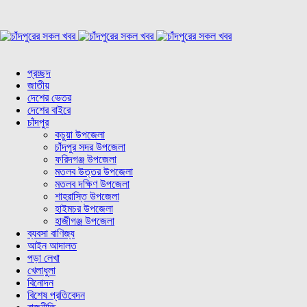
প্রচ্ছদ
জাতীয়
দেশের ভেতর
দেশের বাইরে
চাঁদপুর
কচুয়া উপজেলা
চাঁদপুর সদর উপজেলা
ফরিদগঞ্জ উপজেলা
মতলব উত্তর উপজেলা
মতলব দক্ষিণ উপজেলা
শাহরাস্তি উপজেলা
হাইমচর উপজেলা
হাজীগঞ্জ উপজেলা
ব্যবসা বাণিজ্য
আইন আদালত
পড়া লেখা
খেলাধুলা
বিনোদন
বিশেষ প্রতিবেদন