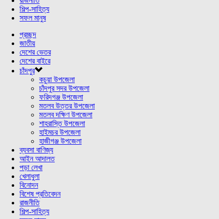
রাজনীতি
শিল্প-সাহিত্য
সফল মানুষ
প্রচ্ছদ
জাতীয়
দেশের ভেতর
দেশের বাইরে
চাঁদপুর
কচুয়া উপজেলা
চাঁদপুর সদর উপজেলা
ফরিদগঞ্জ উপজেলা
মতলব উত্তর উপজেলা
মতলব দক্ষিণ উপজেলা
শাহরাস্তি উপজেলা
হাইমচর উপজেলা
হাজীগঞ্জ উপজেলা
ব্যবসা বাণিজ্য
আইন আদালত
পড়া লেখা
খেলাধুলা
বিনোদন
বিশেষ প্রতিবেদন
রাজনীতি
শিল্প-সাহিত্য