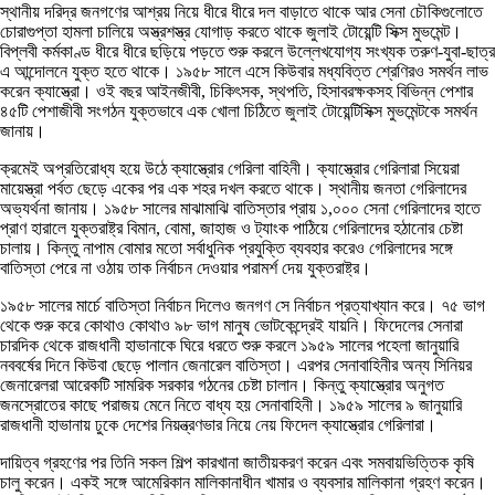
স্থানীয় দরিদ্র জনগণের আশ্রয় নিয়ে ধীরে ধীরে দল বাড়াতে থাকে আর সেনা চৌকিগুলোতে
চোরাগুপ্তা হামলা চালিয়ে অস্ত্রশস্ত্র যোগাড় করতে থাকে জুলাই টোয়েন্টি সিক্স মুভমেন্ট।
বিপ্লবী কর্মকাণ্ড ধীরে ধীরে ছড়িয়ে পড়তে শুরু করলে উল্লেখযোগ্য সংখ্যক তরুণ-যুবা-ছাত্র
এ আন্দোলনে যুক্ত হতে থাকে। ১৯৫৮ সালে এসে কিউবার মধ্যবিত্ত শ্রেণিরও সমর্থন লাভ
করেন ক্যাস্ত্রো। ওই বছর আইনজীবী, চিকিৎসক, স্থপতি, হিসাবরক্ষকসহ বিভিন্ন পেশার
৪৫টি পেশাজীবী সংগঠন যুক্তভাবে এক খোলা চিঠিতে জুলাই টোয়েন্টিসিক্স মুভমেন্টকে সমর্থন
জানায়।
ক্রমেই অপ্রতিরোধ্য হয়ে উঠে ক্যাস্ত্রোর গেরিলা বাহিনী। ক্যাস্ত্রোর গেরিলারা সিয়েরা
মায়েস্ত্রা পর্বত ছেড়ে একের পর এক শহর দখল করতে থাকে। স্থানীয় জনতা গেরিলাদের
অভ্যর্থনা জানায়। ১৯৫৮ সালের মাঝামাঝি বাতিস্তার প্রায় ১,০০০ সেনা গেরিলাদের হাতে
প্রাণ হারালে যুক্তরাষ্ট্র বিমান, বোমা, জাহাজ ও ট্যাংক পাঠিয়ে গেরিলাদের হঠানোর চেষ্টা
চালায়। কিন্তু নাপাম বোমার মতো সর্বাধুনিক প্রযুক্তি ব্যবহার করেও গেরিলাদের সঙ্গে
বাতিস্তা পেরে না ওঠায় তাক নির্বাচন দেওয়ার পরামর্শ দেয় যুক্তরাষ্ট্র।
১৯৫৮ সালের মার্চে বাতিস্তা নির্বাচন দিলেও জনগণ সে নির্বাচন প্রত্যাখ্যান করে। ৭৫ ভাগ
থেকে শুরু করে কোথাও কোথাও ৯৮ ভাগ মানুষ ভোটকেন্দ্রেই যায়নি। ফিদেলের সেনারা
চারদিক থেকে রাজধানী হাভানাকে ঘিরে ধরতে শুরু করলে ১৯৫৯ সালের পহেলা জানুয়ারি
নববর্ষের দিনে কিউবা ছেড়ে পালান জেনারেল বাতিস্তা। এরপর সেনাবাহিনীর অন্য সিনিয়র
জেনারেলরা আরেকটি সামরিক সরকার গঠনের চেষ্টা চালান। কিন্তু ক্যাস্ত্রোর অনুগত
জনস্রোতের কাছে পরাজয় মেনে নিতে বাধ্য হয় সেনাবাহিনী। ১৯৫৯ সালের ৯ জানুয়ারি
রাজধানী হাভানায় ঢুকে দেশের নিয়ন্ত্রণভার নিয়ে নেয় ফিদেল ক্যাস্ত্রোর গেরিলারা।
দায়িত্ব গ্রহণের পর তিনি সকল শিল্প কারখানা জাতীয়করণ করেন এবং সমবায়ভিত্তিক কৃষি
চালু করেন। একই সঙ্গে আমেরিকান মালিকানাধীন খামার ও ব্যবসার মালিকানা গ্রহণ করেন।