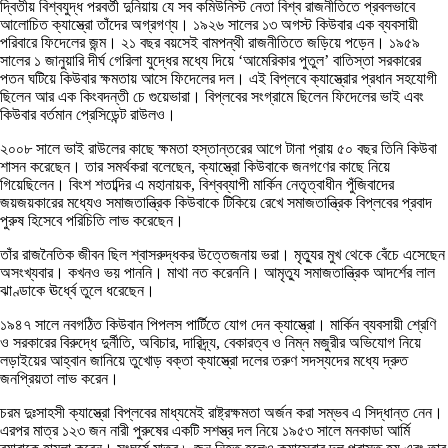
দ্বিতীয় বিশ্বযুদ্ধ পরবর্তী দুনিয়ায় যে সব কমিউনিস্ট নেতা বিশ্ব রাজনীতিতে প্রবলভাবে
আলোচিত ক্যাস্ত্রো তাঁদের অগ্রগণ্য। ১৯২৬ সালের ১৩ অগস্ট কিউবার এক ব্যবসায়ী
পরিবারে ফিদেলের জন্ম। ২১ বছর বয়সেই বামপন্থী রাজনীতিতে জড়িয়ে পড়েন। ১৯৫৯
সালের ১ জানুয়ারি দীর্ঘ গেরিলা যুদ্ধের মধ্যে দিয়ে ‘আমেরিকার পুতুল’ বাতিস্তা সরকারের
পতন ঘটিয়ে কিউবার ক্ষমতায় আসে ফিদেলের দল। এই বিপ্লবে ক্যাস্ত্রোর প্রধান সহযোগী
ছিলেন আর এক কিংবদন্তী চে গুয়েভারা। বিপ্লবের সংগ্রামে ছিলেন ফিদেলের ভাই এবং
কিউবার বর্তমান প্রেসিডেন্ট রাউলও।
২০০৮ সালে ভাই রাউলের কাছে ক্ষমতা হস্তান্তরের আগে টানা প্রায় ৫০ বছর তিনি কিউবা
শাসন করেছেন। তার সমর্থকরা বলেছেন, ক্যাস্ত্রো কিউবাকে জনগণের কাছে নিয়ে
গিয়েছিলেন। বিংশ শতাব্দির এ মহানায়ক, বিশ্বব্যাপী মার্কিন নেতৃত্বাধীন পুঁজিবাদের
জয়জয়কারের মধ্যেও সমাজতান্ত্রিক কিউবাকে টিকিয়ে রেখে সমাজতান্ত্রিক বিপ্লবের প্রবাদ
পুরুষ হিসেবে পরিচিতি লাভ করেছেন।
তাঁর রাজনৈতিক জীবন ছিল শ্বাসরুদ্ধকর উত্তেজনায় ভরা। মৃত্যুর মুখ থেকে বেঁচে এসেছেন
অসংখ্যবার। কখনও ভয় পাননি। মাথা নত করেননি। আমৃত্যু সমাজতান্ত্রিক আদর্শের লাল
ঝাণ্ডাকে ঊর্ধ্বে তুলে ধরেছেন।
১৯৪৭ সালে নবগঠিত কিউবান পিপলস পার্টিতে যোগ দেন ক্যাস্ত্রো। মার্কিন ব্যবসায়ী শ্রেণি
ও সরকারের বিরুদ্ধে দুর্নীতি, অবিচার, দারিদ্র্য, বেকারত্ব ও নিম্ন মজুরীর অভিযোগ নিয়ে
লড়াইয়ের আহ্বান জানিয়ে তুখোড় বক্তা ক্যাস্ত্রো দলের তরুণ সদস্যদের মধ্যে দ্রুত
জনপ্রিয়তা লাভ করেন।
চরম দুঃসাহসী ক্যাস্ত্রো বিপ্লবের মাধ্যমেই রাষ্ট্রক্ষমতা অর্জন করা সম্ভব এ সিদ্ধান্ত নেন।
এরপর মাত্র ১২৩ জন নারী পুরুষের একটি সশস্ত্র দল নিয়ে ১৯৫৩ সালে মনকাডা আর্মি