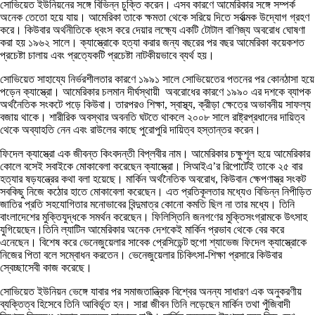
সোভিয়েত ইউনিয়নের সঙ্গে বিভিন্ন চুক্তি করেন। এসব কারণে আমেরিকার সঙ্গে সম্পর্ক
অনেক তেতো হয়ে যায়। আমেরিকা তাকে ক্ষমতা থেকে সরিয়ে দিতে সর্বাত্মক উদ্যোগ গ্রহণ
করে। কিউবার অর্থনীতিকে ধ্বংস করে দেয়ার লক্ষ্যে একটি টোটাল বাণিজ্য অবরোধ ঘোষণা
করা হয় ১৯৬২ সালে। ক্যাস্ত্রোকে হত্যা করার জন্য বছরের পর বছর আমেরিকা কয়েকশত
প্রচেষ্টা চালায় এবং প্রত্যেকটি প্রচেষ্টা নাটকীয়ভাবে ব্যর্থ হয়।
সোভিয়েত সাহায্যে নির্ভরশীলতার কারণে ১৯৯১ সালে সোভিয়েতের পতনের পর কোনঠাসা হয়ে
পড়েন ক্যাস্ত্রো। আমেরিকার চলমান দীর্ঘস্থায়ী অবরোধের কারণে ১৯৯০ এর দশকে ব্যাপক
অর্থনৈতিক সংকটে পড়ে কিউবা। তারপরও শিক্ষা, স্বাস্থ্য, ক্রীড়া ক্ষেত্রে অভাবনীয় সাফল্য
বজায় থাকে। শারীরিক অবস্থার অবনতি ঘটতে থাকলে ২০০৮ সালে রাষ্ট্রপ্রধানের দায়িত্ব
থেকে অব্যাহতি নেন এবং রাউলের কাছে পুরোপুরি দায়িত্ব হস্তান্তর করেন।
ফিদেল ক্যাস্ত্রো এক জীবন্ত কিংবদন্তী বিপ্লবীর নাম। আমেরিকার চক্ষুশূল হয়ে আমেরিকার
কোলে বসেই সবাইকে মোকাবেলা করেছেন ক্যাস্ত্রো। সিআইএ’র রিপোর্টেই তাকে ২৫ বার
হত্যার ষড়যন্ত্রের কথা বলা হয়েছে। মার্কিন অর্থনৈতিক অবরোধ, কিউবান ক্ষেপণাস্ত্র সংকট
সবকিছু নিজে কঠোর হাতে মোকাবেলা করেছেন। এত প্রতিকূলতার মধ্যেও বিভিন্ন নিপীড়িত
জাতির প্রতি সহযোগিতার মনোভাবের বিন্দুমাত্র কোনো কমতি ছিল না তার মধ্যে। তিনি
বাংলাদেশের মুক্তিযুদ্ধকে সমর্থন করেছেন। ফিলিস্তিনি জনগণের মুক্তিসংগ্রামকে উৎসাহ
যুগিয়েছেন।তিনি ল্যাটিন আমেরিকার অনেক দেশকেই মার্কিন প্রভাব থেকে বের করে
এনেছেন। বিশেষ করে ভেনেজুয়েলার সাবেক প্রেসিডেন্ট হুগো শ্যাভেজ ফিদেল ক্যাস্ত্রোকে
নিজের পিতা বলে সম্বোধন করতেন। ভেনেজুয়েলার চিকিৎসা-শিক্ষা প্রসারে কিউবার
স্বেচ্ছাসেবী কাজ করেছে।
সোভিয়েত ইউনিয়ন ভেঙ্গে যাবার পর সমাজতান্ত্রিক বিশ্বের অনন্য সাধারণ এক অনুকরণীয়
ব্যক্তিত্ব হিসেবে তিনি আবির্ভূত হন। সারা জীবন তিনি লড়েছেন মার্কিন তথা পুঁজিবাদী