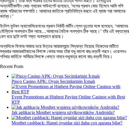
স্কটল্যান্ড। তারা বদ্ধ পরিকর তাদের জাতীয় ঐতিহ্য পালন করতে। ইংল্যান্ডের
অন্তর্বর্তীকালীন কোচ গ্যারেথ সাউথগেট বলেছেন, ‘দলের প্রধান কোচ হিসেবে আমি পপি
ব্যাজ পরিধানের পক্ষপাতি। আমাদের জাতিকে প্রতিনিধিত্ব করতে এই ব্যাজ পরা আমাদের
কর্তব্য।’
ইংলিশ ফুটবল অ্যাসোসিয়েশনের প্রধান নির্বাহী মার্টিন গ্লেন দৃঢ়তার সঙ্গে বলেছেন, ‘আমাদের
যৌক্তিক অবস্থান ঠিক আছে…আমাদের নৈতিক অবস্থান ঠিক আছে।’ তাঁর এই বক্তব্যের
রেশ ধরে দুটো দলই শক্ত অবস্থানে রয়েছে।
অন্যদিকে ফিফার সাজার ভয়ে উত্তর আয়ারল্যান্ড সিদ্ধান্ত নিয়েছে নিজেদের মাটিতে
শুক্রবার আজারবাইজানের বিপক্ষে খেলার সময় তাঁরা শুধু কালো বাহু-বন্ধনী পরবে। ওয়েলসও
শনিবার কার্ডিফে সার্বিয়ার বিপক্ষে খেলতে নামবে শুধুমাত্র কালো বাহু-বন্ধনী নিয়ে।
Recent Posts
Pinco Casino APK: Oyun Seçimlərinin İcmalı
Event Promotions at Highest Paying Online Casinos with Best
RTP
Jak aplikacja Mostbet wspiera użytkowników Androida?
Mostbet cashback: Hangi oyunlar sizi daha çox qazana bilər?