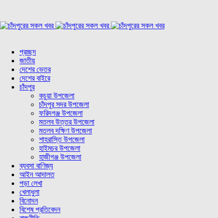
প্রচ্ছদ
জাতীয়
দেশের ভেতর
দেশের বাইরে
চাঁদপুর
কচুয়া উপজেলা
চাঁদপুর সদর উপজেলা
ফরিদগঞ্জ উপজেলা
মতলব উত্তর উপজেলা
মতলব দক্ষিণ উপজেলা
শাহরাস্তি উপজেলা
হাইমচর উপজেলা
হাজীগঞ্জ উপজেলা
ব্যবসা বাণিজ্য
আইন আদালত
পড়া লেখা
খেলাধুলা
বিনোদন
বিশেষ প্রতিবেদন