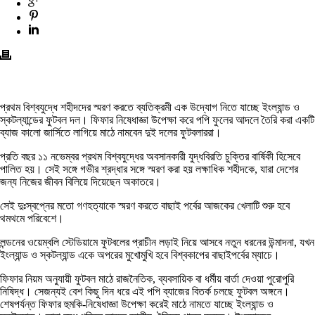
প্রথম বিশ্বযুদ্ধে শহীদদের স্মরণ করতে ব্যতিক্রমী এক উদ্যোগ নিতে যাচ্ছে ইংল্যান্ড ও
স্কটল্যান্ডের ফুটবল দল। ফিফার নিষেধাজ্ঞা উপেক্ষা করে পপি ফুলের আদলে তৈরি করা একটি
ব্যাজ কালো জার্সিতে লাগিয়ে মাঠে নামবেন দুই দলের ফুটবলাররা।
প্রতি বছর ১১ নভেম্বর প্রথম বিশ্বযুদ্ধের অবসানকারী যুদ্ধবিরতি চুক্তির বার্ষিকী হিসেবে
পালিত হয়। সেই সঙ্গে গভীর শ্রদ্ধার সঙ্গে স্মরণ করা হয় লক্ষাধিক শহীদকে, যারা দেশের
জন্য নিজের জীবন বিলিয়ে দিয়েছেন অকাতরে।
সেই দুঃস্বপ্নের মতো গণহত্যাকে স্মরণ করতে বাছাই পর্বের আজকের খেলাটি শুরু হবে
থমথমে পরিবেশে।
লন্ডনের ওয়েম্বলি স্টেডিয়ামে ফুটবলের প্রাচীন লড়াই নিয়ে আসবে নতুন ধরনের উন্মাদনা, যখন
ইংল্যান্ড ও স্কটল্যান্ড একে অপরের মুখোমুখি হবে বিশ্বকাপের বাছাইপর্বের ম্যাচে।
ফিফার নিয়ম অনুযায়ী ফুটবল মাঠে রাজনৈতিক, ব্যবসায়িক বা ধর্মীয় বার্তা দেওয়া পুরোপুরি
নিষিদ্ধ। সেজন্যই বেশ কিছু দিন ধরে এই পপি ব্যাজের বিতর্ক চলছে ফুটবল অঙ্গনে।
শেষপর্যন্ত ফিফার হুমকি-নিষেধাজ্ঞা উপেক্ষা করেই মাঠে নামতে যাচ্ছে ইংল্যান্ড ও