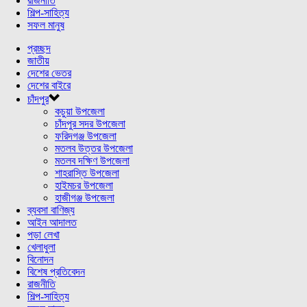
রাজনীতি
শিল্প-সাহিত্য
সফল মানুষ
প্রচ্ছদ
জাতীয়
দেশের ভেতর
দেশের বাইরে
চাঁদপুর
কচুয়া উপজেলা
চাঁদপুর সদর উপজেলা
ফরিদগঞ্জ উপজেলা
মতলব উত্তর উপজেলা
মতলব দক্ষিণ উপজেলা
শাহরাস্তি উপজেলা
হাইমচর উপজেলা
হাজীগঞ্জ উপজেলা
ব্যবসা বাণিজ্য
আইন আদালত
পড়া লেখা
খেলাধুলা
বিনোদন
বিশেষ প্রতিবেদন
রাজনীতি
শিল্প-সাহিত্য