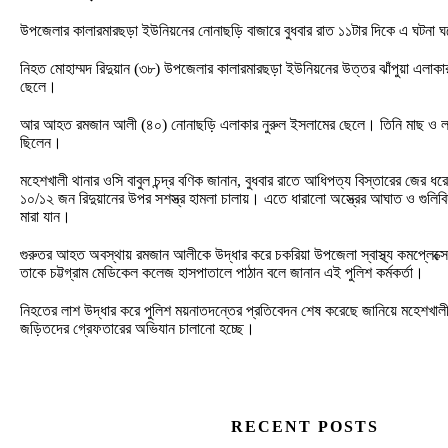
উপজেলার কালারমারছড়া ইউনিয়নের নোনাছড়ি বাজারে বুধবার রাত ১১টার দিকে এ ঘটনা 
নিহত মোহাম্মদ রিদুয়ান (৩৮) উপজেলার কালারমারছড়া ইউনিয়নের উত্তর ঝাঁপুয়া এলাক
ছেলে।
আর আহত রমজান আলী (৪০) নোনাছড়ি এলাকার নুরুল ইসলামের ছেলে। তিনি মাছ ও লবণ
ছিলেন।
মহেশখালী থানার ওসি বাবুল চন্দ্র বণিক জানান, বুধবার রাতে আধিপত্য বিস্তারের জের ধর
১০/১২ জন রিদুয়ানের উপর সশস্ত্র হামলা চালায়। এতে ধারালো অস্ত্রের আঘাত ও গুলিবিদ
মারা যান।
গুরুতর আহত অবস্থায় রমজান আলীকে উদ্ধার করে চকরিয়া উপজেলা স্বাস্থ্য কমপ্লেক্সে
তাকে চট্টগ্রাম মেডিকেল কলেজ হাসপাতালে পাঠান বলে জানান এই পুলিশ কর্মকর্তা।
নিহতের লাশ উদ্ধার করে পুলিশ ময়নাতদন্তের প্রতিবেদন শেষ করেছে জানিয়ে মহেশখাল
জড়িতদের গ্রেফতারের অভিযান চালানো হচ্ছে।
RECENT POSTS